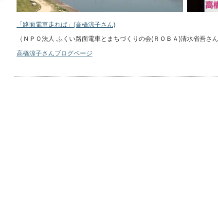
「路面電車走れば」(高橋涼子さん)
（ＮＰＯ法人 ふくい路面電車とまちづくりの会(ＲＯＢＡ)清水省吾さ
高橋涼子さんブログページ