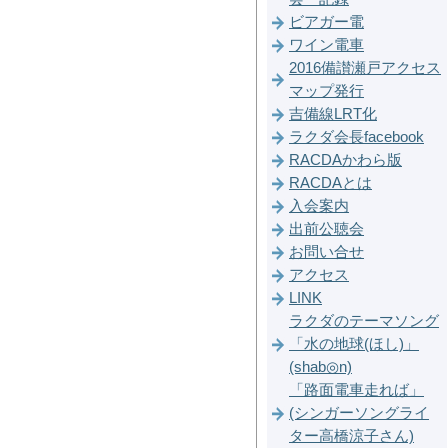
ビアガー電
ワイン電車
2016備讃瀬戸アクセス
マップ発行
吉備線LRT化
ラクダ会長facebook
RACDAかわら版
RACDAとは
入会案内
出前公聴会
お問い合せ
アクセス
LINK
ラクダのテーマソング
「水の地球(ほし)」
(shab◎n)
「路面電車走れば」
(シンガーソングライ
ター高橋涼子さん)