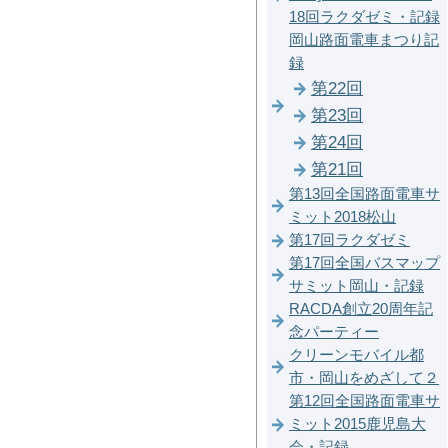
18回ラクダゼミ・記録
岡山路面電車まつり記
録
第22回
第23回
第24回
第21回
第13回全国路面電車サ
ミット2018松山
第17回ラクダゼミ
第17回全国バスマップ
サミット岡山・記録
RACDA創立20周年記
念パーティー
クリーンモバイル都
市・岡山をめざして２
第12回全国路面電車サ
ミット2015鹿児島大
会・記録