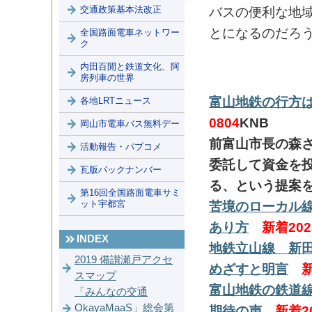
交通政策基本法改正
バスの便利な地
とになるのだろ
全国路面電車ネットワー
ク
内田百閒と鉄道文化、阿
房列車の世界
富山地鉄の行方
各地LRTニュース
0804
KNB
岡山市電車バス無料デー
前富山市長の森
活動報告・パブコメ
委託して資金を
瓦版バックナンバー
る、という提案
第16回全国路面電車サミ
ット宇都宮
苦境のローカル
あり方
新着2025
INDEX
地鉄立山線 新
2019 備讃瀬戸アクセ
めざすと明言
新
スマップ
富山地鉄の鉄道
「みんなの交通
OkayaMaaS」総会第
期待の声
新着20