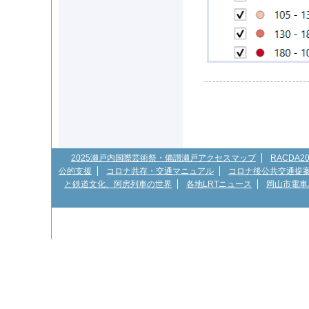
2025瀬戸内国際芸術祭・備讃瀬戸アクセスマップ
RACDA
公的支援
コロナ共存・交通マニュアル
コロナ後公共交通提
と鉄道文化、阿房列車の世界
各地LRTニュース
岡山市電車