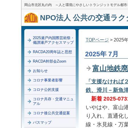
岡山市北区丸の内 ～人と環境にやさしいトランジットモデル都市
NPO法人 公共の交通ラクダ
2025瀬戸内国際芸術祭・
TOPページ
> 2025
備讃瀬戸アクセスマップ
RACDA20周年誌と思想
2025年 7月
RACDA幹部会Zoom
富山地鉄廃
お知らせ
コロナ事業者影響
「支援なければ
鉄、滑川－新魚
コロナ公的支援
新着 2025-073
コロナ共存・交通マニュ
アル
いやはや、富山
コロナ後公共交通提案
り入れ、直通化し
バスマップ
線・氷見線・万