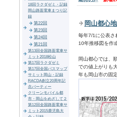
18回ラクダゼミ・記録
岡山路面電車まつり記
録
岡山都心地
第22回
第23回
毎年7/1に公表さ
第24回
10年推移図を作
第21回
第13回全国路面電車サ
ミット2018松山
岡山都心では、
第17回ラクダゼミ
での値上がりも大
第17回全国バスマップ
年も岡山市の固
サミット岡山・記録
RACDA創立20周年記
念パーティー
クリーンモバイル都
市・岡山をめざして２
第12回全国路面電車サ
ミット2015鹿児島大
会・記録