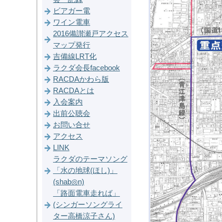
ビアガー電
ワイン電車
2016備讃瀬戸アクセス
マップ発行
吉備線LRT化
ラクダ会長facebook
RACDAかわら版
RACDAとは
入会案内
出前公聴会
お問い合せ
アクセス
LINK
ラクダのテーマソング
「水の地球(ほし)」
(shab◎n)
「路面電車走れば」
(シンガーソングライ
ター高橋涼子さん)