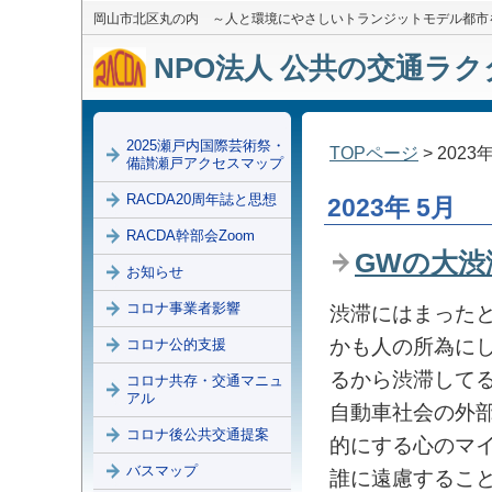
岡山市北区丸の内 ～人と環境にやさしいトランジットモデル都市
NPO法人 公共の交通ラクダ
2025瀬戸内国際芸術祭・
TOPページ
> 2023
備讃瀬戸アクセスマップ
RACDA20周年誌と思想
2023年 5月
RACDA幹部会Zoom
GWの大渋
お知らせ
コロナ事業者影響
渋滞にはまった
かも人の所為に
コロナ公的支援
るから渋滞して
コロナ共存・交通マニュ
アル
自動車社会の外
コロナ後公共交通提案
的にする心のマ
バスマップ
誰に遠慮するこ