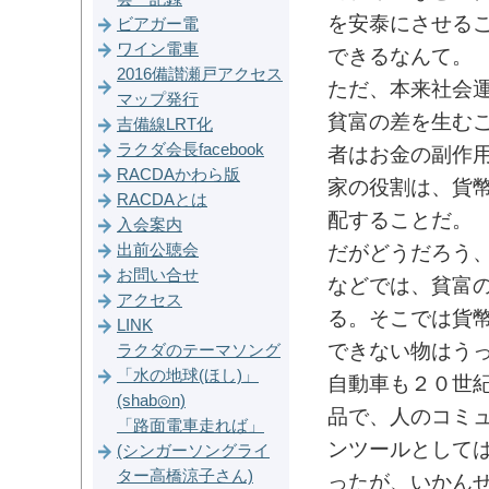
を安泰にさせる
ビアガー電
ワイン電車
できるなんて。
2016備讃瀬戸アクセス
ただ、本来社会
マップ発行
貧富の差を生む
吉備線LRT化
ラクダ会長facebook
者はお金の副作
RACDAかわら版
家の役割は、貨
RACDAとは
配することだ。
入会案内
だがどうだろう
出前公聴会
お問い合せ
などでは、貧富
アクセス
る。そこでは貨
LINK
できない物はう
ラクダのテーマソング
「水の地球(ほし)」
自動車も２０世
(shab◎n)
品で、人のコミ
「路面電車走れば」
ンツールとして
(シンガーソングライ
ター高橋涼子さん)
ったが、いかん