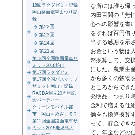
な所には誰も帰
18回ラクダゼミ・記録
岡山路面電車まつり記
内田百閒の「無
録
心への影響を書
第22回
をすれば百円借
第23回
当する感謝を示
第24回
お金という物は
第21回
第13回全国路面電車サ
幣換算して、交
ミット2018松山
にした。農業生
第17回ラクダゼミ
から多くの穀物
第17回全国バスマップ
サミット岡山・記録
ところからでき
RACDA創立20周年記
発明品、つまり
念パーティー
金利で増える仕
クリーンモバイル都
働をも換算換算
市・岡山をめざして２
第12回全国路面電車サ
って、貯金でき
ミット2015鹿児島大
て、年金などの
会・記録