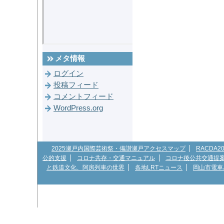
メタ情報
ログイン
投稿フィード
コメントフィード
WordPress.org
2025瀬戸内国際芸術祭・備讃瀬戸アクセスマップ
RACDA
公的支援
コロナ共存・交通マニュアル
コロナ後公共交通提
と鉄道文化、阿房列車の世界
各地LRTニュース
岡山市電車