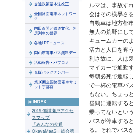
交通政策基本法改正
ルマは、事故す
会はその横暴さ
全国路面電車ネットワー
ク
自動車は地方都
内田百閒と鉄道文化、阿
無人の荒野にし
房列車の世界
キュームカーの
各地LRTニュース
活力と人口を奪
岡山市電車バス無料デー
利さ故に、人は
活動報告・パブコメ
マイカーで通勤
瓦版バックナンバー
毎朝必死で運転
第16回全国路面電車サミ
で一杯の電車バ
ット宇都宮
もない。ちょっ
INDEX
昼間に運転する
2019 備讃瀬戸アクセ
乗ってないとい
スマップ
バスが停車する
「みんなの交通
る。それでバス
OkayaMaaS」総会第