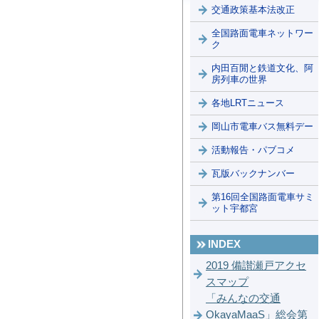
交通政策基本法改正
全国路面電車ネットワー
ク
内田百閒と鉄道文化、阿
房列車の世界
各地LRTニュース
岡山市電車バス無料デー
活動報告・パブコメ
瓦版バックナンバー
第16回全国路面電車サミ
ット宇都宮
INDEX
2019 備讃瀬戸アクセ
スマップ
「みんなの交通
OkayaMaaS」総会第