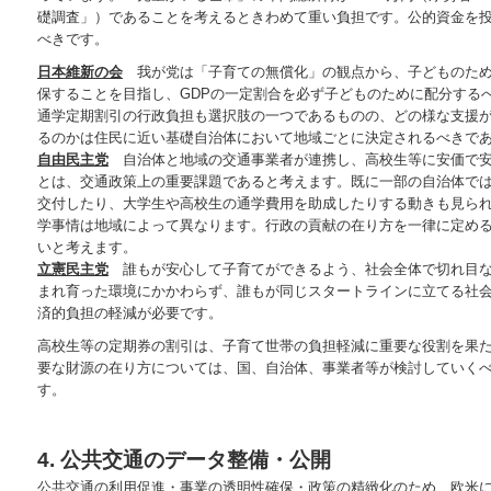
礎調査」）であることを考えるときわめて重い負担です。公的資金を
べきです。
日本維新の会
我が党は「子育ての無償化」の観点から、子どものため
保することを目指し、GDPの一定割合を必ず子どものために配分する
通学定期割引の行政負担も選択肢の一つであるものの、どの様な支援
るのかは住民に近い基礎自治体において地域ごとに決定されるべきで
自由民主党
自治体と地域の交通事業者が連携し、高校生等に安価で安
とは、交通政策上の重要課題であると考えます。既に一部の自治体で
交付したり、大学生や高校生の通学費用を助成したりする動きも見ら
学事情は地域によって異なります。行政の貢献の在り方を一律に定め
いと考えます。
立憲民主党
誰もが安心して子育てができるよう、社会全体で切れ目な
まれ育った環境にかかわらず、誰もが同じスタートラインに立てる社
済的負担の軽減が必要です。
高校生等の定期券の割引は、子育て世帯の負担軽減に重要な役割を果
要な財源の在り方については、国、自治体、事業者等が検討していく
す。
4. 公共交通のデータ整備・公開
公共交通の利用促進・事業の透明性確保・政策の精緻化のため、欧米