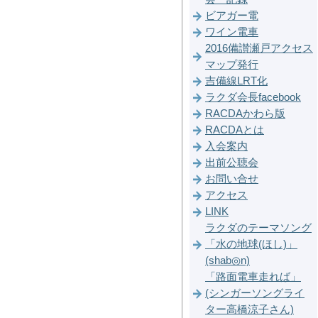
ビアガー電
ワイン電車
2016備讃瀬戸アクセス
マップ発行
吉備線LRT化
ラクダ会長facebook
RACDAかわら版
RACDAとは
入会案内
出前公聴会
お問い合せ
アクセス
LINK
ラクダのテーマソング
「水の地球(ほし)」
(shab◎n)
「路面電車走れば」
(シンガーソングライ
ター高橋涼子さん)