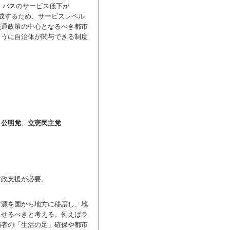
・バスのサービス低下が
達成するため、サービスレベル
交通政策の中心となるべき都市
ように自治体が関与できる制度
、公明党、立憲民主党
財政支援が必要。
源を国から地方に移譲し、地
させるべきと考える。例えばラ
弱者の「生活の足」確保や都市