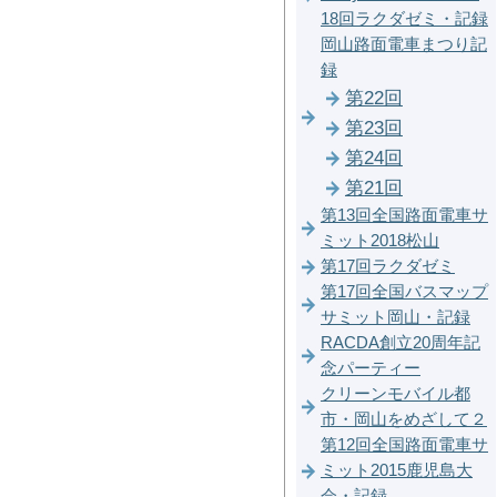
18回ラクダゼミ・記録
岡山路面電車まつり記
録
第22回
第23回
第24回
第21回
第13回全国路面電車サ
ミット2018松山
第17回ラクダゼミ
第17回全国バスマップ
サミット岡山・記録
RACDA創立20周年記
念パーティー
クリーンモバイル都
市・岡山をめざして２
第12回全国路面電車サ
ミット2015鹿児島大
会・記録