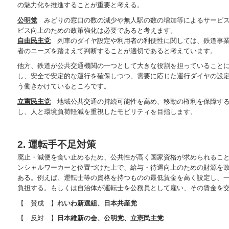
の魅力化を推進することが重要と考える。
公明党
みどりの窓口の数の減少や無人駅の数の増加等によるサービス
ビス向上のための政策強化は必要であると考えます。
自由民主党
列車のダイヤ設定や利用者の利便性に関しては、鉄道事業
者のニーズを踏まえて判断することが適切であると考えています。
他方、鉄道が公共交通機関の一つとして大きな役割を担っていること
し、安全で安定的な運行を確保しつつ、需要に応じた運行ダイヤの設
う働きかけているところです。
立憲民主党
地域公共交通の持続可能性を高め、移動の権利を保障する
し、人と環境負荷軽減を重視したモビリティを目指します。
2. 運転手不足対策
廃止・減便を食い止めるため、公共性が高く国家資格が求められるこ
ンシャルワーカーと位置づけた上で、給与・待遇向上のための財源を
ある。例えば、運転士等の資格を持つものの最低賃金を高く設定し、
負担する。もしくは自治体が運転士を公務員として雇い、その賃金を
【 賛成 】
れいわ新選組、日本共産党
【 反対 】
日本維新の会、公明党、立憲民主党