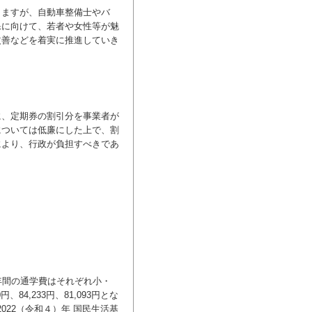
ますが、自動車整備士やバ
保に向けて、若者や女性等が魅
改善などを着実に推進していき
に、定期券の割引分を事業者が
については低廉にした上で、割
により、行政が負担すべきであ
年間の通学費はそれぞれ小・
円、84,233円、81,093円とな
022（令和４）年 国民生活基