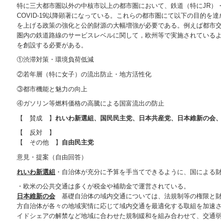
特に三大都市圏以外の中核市以上の都市圏において、鉄道（特にJR）
COVID-19以降顕著になっている。これらの都市圏にて以下の目的を
を上げる政策の強化と公的財源の大幅増強が必要である。例えば都市
圏内の鉄道路線のサービスレベルに関して，欧州等で実施されている
を創設する必要がある。
①渋滞対策・環境負荷低減
②若年層（特に女子）の流出防止・地方活性化
③都市機能と魅力の向上
④ガソリン等燃料価格の高騰による国富流出の防止
【 賛成 】
れいわ新選組、国民民主党、日本共産党、日本維新の会
【 反対 】
【 その他 】
自由民主党
意見・提案（自由回答）
れいわ新選組
・自治体が充分に予算を手当てできるように、国による
・欧米の公共交通は多くが税金や補助金で運営されている。
日本維新の会
基礎自治体の域内交通については、法規制等の権限と財
方自治体が各々の地域実情に応じて域内交通を最適化する取組を加速
イドシェアの解禁など地域に合わせた規制緩和を組み合わせて、交通