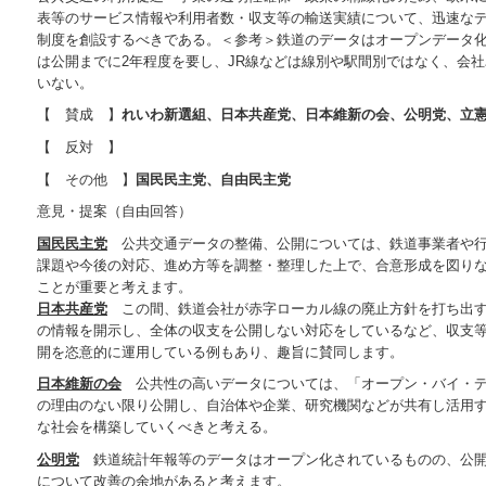
表等のサービス情報や利用者数・収支等の輸送実績について、迅速な
制度を創設するべきである。＜参考＞鉄道のデータはオープンデータ
は公開までに2年程度を要し、JR線などは線別や駅間別ではなく、会
いない。
【 賛成 】
れいわ新選組、日本共産党、日本維新の会、公明党、立
【 反対 】
【 その他 】
国民民主党、自由民主党
意見・提案（自由回答）
国民民主党
公共交通データの整備、公開については、鉄道事業者や行
課題や今後の対応、進め方等を調整・整理した上で、合意形成を図り
ことが重要と考えます。
日本共産党
この間、鉄道会社が赤字ローカル線の廃止方針を打ち出す
の情報を開示し、全体の収支を公開しない対応をしているなど、収支
開を恣意的に運用している例もあり、趣旨に賛同します。
日本維新の会
公共性の高いデータについては、「オープン・バイ・デ
の理由のない限り公開し、自治体や企業、研究機関などが共有し活用
な社会を構築していくべきと考える。
公明党
鉄道統計年報等のデータはオープン化されているものの、公開
について改善の余地があると考えます。