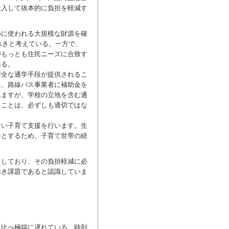
投入して抜本的に負担を軽減す
に使われる大規模な財源を確
べきと考えている。一方で、
がもっとも住民ニーズに合致す
ある。
全な通学手段が提供されるこ
は、路線バス事業者に補助金を
れますが、学校の立地を含む通
ることは、必ずしも適切ではな
い子育て支援を行います。生
会とするため、子育て世帯の経
たしており、その負担軽減に必
べき課題であると認識していま
に比べ極端に遅れている、時刻