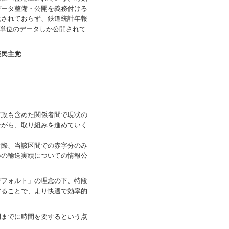
データ整備・公開を義務付ける
化されておらず、鉄道統計年報
社単位のデータしか公開されて
憲民主党
政も含めた関係者間で現状の
ながら、取り組みを進めていく
際、当該区間での赤字分のみ
等の輸送実績についての情報公
フォルト」の理念の下、特段
することで、より快適で効率的
までに時間を要するという点