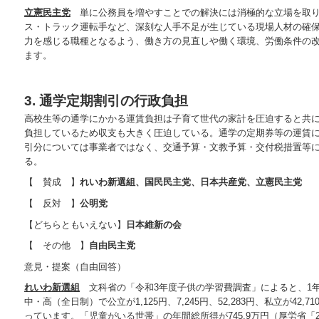
立憲民主党
単に公務員を増やすことでの解決には消極的な立場を取り
ス・トラック運転手など、深刻な人手不足が生じている現場人材の確
力を感じる職種となるよう、働き方の見直しや働く環境、労働条件の
ます。
3. 通学定期割引の行政負担
高校生等の通学にかかる運賃負担は子育て世代の家計を圧迫すると共
負担しているため収支も大きく圧迫している。通学の定期券等の運賃
引分については事業者ではなく、交通予算・文教予算・交付税措置等
る。
【 賛成 】
れいわ新選組、国民民主党、日本共産党、立憲民主党
【 反対 】
公明党
【どちらともいえない】
日本維新の会
【 その他 】
自由民主党
意見・提案（自由回答）
れいわ新選組
文科省の「令和3年度子供の学習費調査」によると、1
中・高（全日制）で公立が1,125円、7,245円、52,283円、私立が42,710
っています。「児童がいる世帯」の年間総所得が745.9万円（厚労省「2