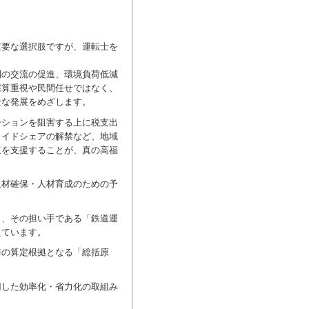
要な選択肢ですが、運転士を
の交流の促進、環境負荷低減
採算重視や民間任せではなく、
全な発展をめざします。
ションを阻害する上に税支出
ライドシェアの解禁など、地域
速を支援することが、真の高福
材確保・人材育成のための予
、その担い手である「鉄道運
えています。
準の算定根拠となる「総括原
用した効率化・省力化の取組み