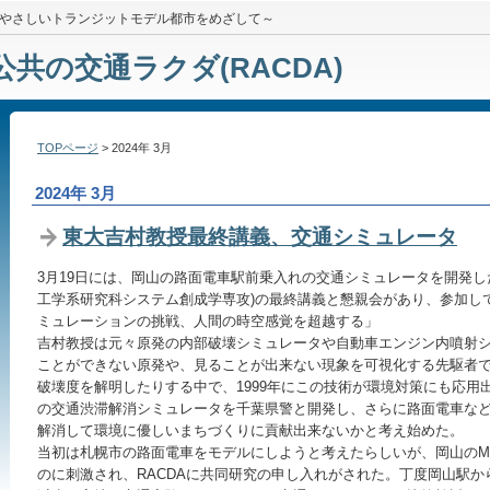
やさしいトランジットモデル都市をめざして～
公共の交通ラクダ(RACDA)
TOPページ
> 2024年 3月
2024年 3月
東大吉村教授最終講義、交通シミュレータ
3月19日には、岡山の路面電車駅前乗入れの交通シミュレータを開発し
工学系研究科システム創成学専攻)の最終講義と懇親会があり、参加し
ミュレーションの挑戦、人間の時空感覚を超越する」
吉村教授は元々原発の内部破壊シミュレータや自動車エンジン内噴射
ことができない原発や、見ることが出来ない現象を可視化する先駆者
破壊度を解明したりする中で、1999年にこの技術が環境対策にも応用
の交通渋滞解消シミュレータを千葉県警と開発し、さらに路面電車な
解消して環境に優しいまちづくりに貢献出来ないかと考え始めた。
当初は札幌市の路面電車をモデルにしようと考えたらしいが、岡山のMO
のに刺激され、RACDAに共同研究の申し入れがされた。丁度岡山駅