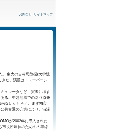
お問合せ
|
サイトマップ
た、東大の吉村忍教授(大学院
てきた。演題は「スーパーシ
シミュレータなど、実際に壊す
である。中越地震での刈羽原発
出来ないかと考え、まず柏市
ど公共交通の充実により、渋滞
MOが2002年に導入された
から市役所延伸のためのの車線