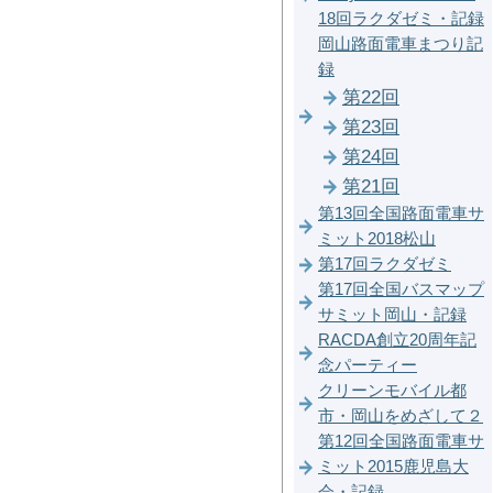
18回ラクダゼミ・記録
岡山路面電車まつり記
録
第22回
第23回
第24回
第21回
第13回全国路面電車サ
ミット2018松山
第17回ラクダゼミ
第17回全国バスマップ
サミット岡山・記録
RACDA創立20周年記
念パーティー
クリーンモバイル都
市・岡山をめざして２
第12回全国路面電車サ
ミット2015鹿児島大
会・記録