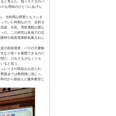
きると考えた。我々ラクダのバ
うのも理由のひとつにあげら
から、当時岡山県警ともコンタ
らっていた時期なので、吉村ゼ
は高梁、水島、津島運動公園な
行った。この研究は各地での交
開業時や路面電車駅前乗入れに
鉄道や路面電車、バスの大量輸
かすなど様々を展開できるのだ
実情だ。けれども少なくとも
ていると思う。
ミュレータの取組みを語られ
。懇親会では教授陣に混じっ
生時代から取組んだ藤井教官に