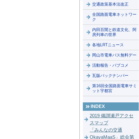
交通政策基本法改正
全国路面電車ネットワー
ク
内田百閒と鉄道文化、阿
房列車の世界
各地LRTニュース
岡山市電車バス無料デー
活動報告・パブコメ
瓦版バックナンバー
第16回全国路面電車サミ
ット宇都宮
INDEX
2019 備讃瀬戸アクセ
スマップ
「みんなの交通
OkayaMaaS」総会第