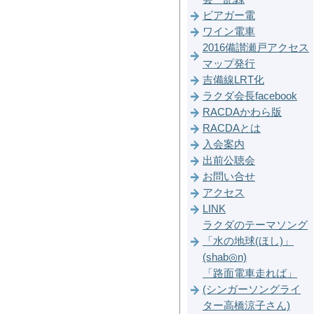
ビアガー電
ワイン電車
2016備讃瀬戸アクセス
マップ発行
吉備線LRT化
ラクダ会長facebook
RACDAかわら版
RACDAとは
入会案内
出前公聴会
お問い合せ
アクセス
LINK
ラクダのテーマソング
「水の地球(ほし)」
(shab◎n)
「路面電車走れば」
(シンガーソングライ
ター高橋涼子さん)