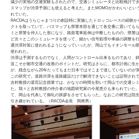
減少の実地の交通実験もされたので、交通シミュレータと比較検討で
スマップが渋滞予測にも使えると考えた。またMOMOがかわいいとい
れていた。
RACDAはうらじゃまつりの創設時に実施したトロッコレースの経験
クトを取っていて、バスマップも県警本部を通じて各交番に置いても
ミと県警を仲人した形になり、路面電車延伸は中断したものの、県警
ど次々とこのシミュレータを使って、細かい信号処理や車線の調整を
通渋滞対策に使われるようになっていったが、岡山でもイオンモール
使われた。
渋滞は予測するものでなく、人間がコントロール出来るものであり、
送こそが都市交通の改善のポイントだ。研究はさらに、都市計画に生
が、残念ながら20年たってもまだ日本ではそこまで達していないのが
この研究で。道路渋滞を道路建設だけで解消できないことは証明され
吉村教授の退官記念授業では、かなりの時間を割いて岡山での交通シ
た。我々と吉村教授の仲介者の地図研究家の今尾恵介も来られていた
て、岡山を代表して御礼の挨拶をさせてもらった。なおこの研究は院
引き継がれている。（RACDA会長 岡將男）