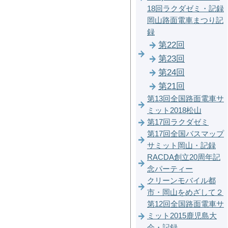
18回ラクダゼミ・記録
岡山路面電車まつり記
録
第22回
第23回
第24回
第21回
第13回全国路面電車サ
ミット2018松山
第17回ラクダゼミ
第17回全国バスマップ
サミット岡山・記録
RACDA創立20周年記
念パーティー
クリーンモバイル都
市・岡山をめざして２
第12回全国路面電車サ
ミット2015鹿児島大
会・記録