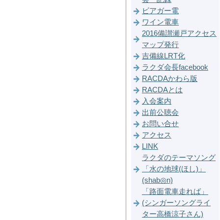
ビアガー電
ワイン電車
2016備讃瀬戸アクセス
マップ発行
吉備線LRT化
ラクダ会長facebook
RACDAかわら版
RACDAとは
入会案内
出前公聴会
お問い合せ
アクセス
LINK
ラクダのテーマソング
「水の地球(ほし)」
(shab◎n)
「路面電車走れば」
(シンガーソングライ
ター高橋涼子さん)