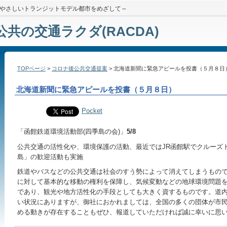
やさしいトランジットモデル都市をめざして～
公共の交通ラクダ(RACDA)
TOPページ
>
コロナ後公共交通提案
> 北海道新聞に緊急アピールを投書（５月８日
北海道新聞に緊急アピールを投書（５月８日）
Pocket
「函館鉄道環境活動部(四季島の会)」
5/8
公共交通の活性化や、環境保護の活動、最近ではJR函館駅でクルーズトレイン
島」の歓迎活動も実施
鉄道やバスなどの公共交通は社会のすう勢によって消えてしまうもの
に対して基本的な移動の権利を保障し、気候変動などの地球環境問題
であり、観光や地方活性化の手段としても大きく資するものです。道
い状況にありますが、御社におかれましては、全国の多くの団体が市
める動きが存在することもぜひ、報道していただければ誠に幸いに思