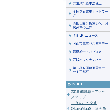
交通政策基本法改正
全国路面電車ネットワー
ク
内田百閒と鉄道文化、阿
房列車の世界
各地LRTニュース
岡山市電車バス無料デー
活動報告・パブコメ
瓦版バックナンバー
第16回全国路面電車サミ
ット宇都宮
INDEX
2019 備讃瀬戸アクセ
スマップ
「みんなの交通
OkayaMaaS」総会第