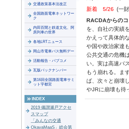
交通政策基本法改正
新着 5/26
(一
全国路面電車ネットワー
ク
RACDAからの
内田百閒と鉄道文化、阿
を、自社の実績
房列車の世界
かえって具体的
各地LRTニュース
や国や政治家達
岡山市電車バス無料デー
公共交通の危機
活動報告・パブコメ
い。実は高速バ
瓦版バックナンバー
もう崩れる。ま
第16回全国路面電車サミ
ば、次々と崩壊
ット宇都宮
やJRに崩壊も待
INDEX
2019 備讃瀬戸アクセ
スマップ
「みんなの交通
OkayaMaaS」総会第