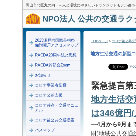
岡山市北区丸の内 ～人と環境にやさしいトランジットモデル都市
NPO法人 公共の交通ラクダ
2025瀬戸内国際芸術祭・
TOPページ
>
コロナ後公共交
備讃瀬戸アクセスマップ
地方生活交通の新型コ
RACDA20周年誌と思想
RACDA幹部会Zoom
Poc
お知らせ
緊急提言第
コロナ事業者影響
コロナ公的支援
地方生活交
コロナ共存・交通マニュ
アル
は346億円
コロナ後公共交通提案
―4月から9月ま
バスマップ
財)地域公共交