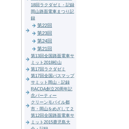
18回ラクダゼミ・記録
岡山路面電車まつり記
録
第22回
第23回
第24回
第21回
第13回全国路面電車サ
ミット2018松山
第17回ラクダゼミ
第17回全国バスマップ
サミット岡山・記録
RACDA創立20周年記
念パーティー
クリーンモバイル都
市・岡山をめざして２
第12回全国路面電車サ
ミット2015鹿児島大
会・記録