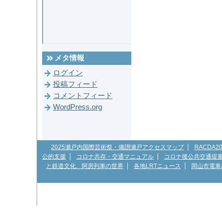
メタ情報
ログイン
投稿フィード
コメントフィード
WordPress.org
2025瀬戸内国際芸術祭・備讃瀬戸アクセスマップ
RACDA
公的支援
コロナ共存・交通マニュアル
コロナ後公共交通提
と鉄道文化、阿房列車の世界
各地LRTニュース
岡山市電車