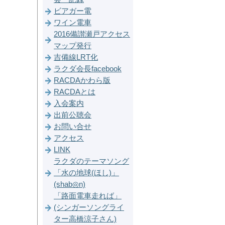
ビアガー電
ワイン電車
2016備讃瀬戸アクセス
マップ発行
吉備線LRT化
ラクダ会長facebook
RACDAかわら版
RACDAとは
入会案内
出前公聴会
お問い合せ
アクセス
LINK
ラクダのテーマソング
「水の地球(ほし)」
(shab◎n)
「路面電車走れば」
(シンガーソングライ
ター高橋涼子さん)