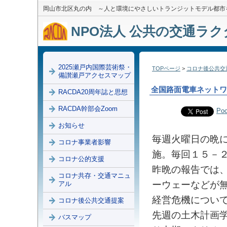
岡山市北区丸の内 ～人と環境にやさしいトランジットモデル都市
NPO法人 公共の交通ラクダ
2025瀬戸内国際芸術祭・
TOPページ
>
コロナ後公共交
備讃瀬戸アクセスマップ
全国路面電車ネットワ
RACDA20周年誌と思想
RACDA幹部会Zoom
Poc
お知らせ
毎週火曜日の晩に
コロナ事業者影響
施。毎回１５－
コロナ公的支援
昨晩の報告では
コロナ共存・交通マニュ
ーウェーなどが
アル
経営危機につい
コロナ後公共交通提案
先週の土木計画
バスマップ