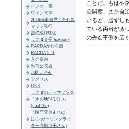
ことだ。もはや
ビアガー電
公開度、また自
ワイン電車
2016備讃瀬戸アクセス
いると、必ずし
マップ発行
ている両者が膝
吉備線LRT化
の先進事例を広
ラクダ会長facebook
RACDAかわら版
RACDAとは
入会案内
出前公聴会
お問い合せ
アクセス
LINK
ラクダのテーマソング
「水の地球(ほし)」
(shab◎n)
「路面電車走れば」
(シンガーソングライ
ター高橋涼子さん)