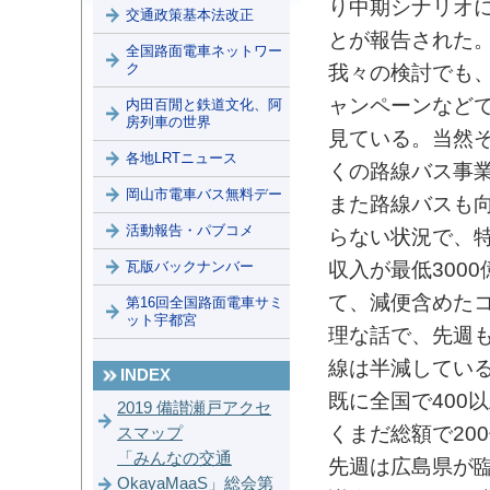
り中期シナリオ
交通政策基本法改正
とが報告された
全国路面電車ネットワー
ク
我々の検討でも、
ャンペーンなど
内田百閒と鉄道文化、阿
房列車の世界
見ている。当然
各地LRTニュース
くの路線バス事
岡山市電車バス無料デー
また路線バスも
活動報告・パブコメ
らない状況で、
瓦版バックナンバー
収入が最低300
て、減便含めた
第16回全国路面電車サミ
ット宇都宮
理な話で、先週
線は半減してい
INDEX
既に全国で400
2019 備讃瀬戸アクセ
くまだ総額で20
スマップ
「みんなの交通
先週は広島県が臨
OkayaMaaS」総会第