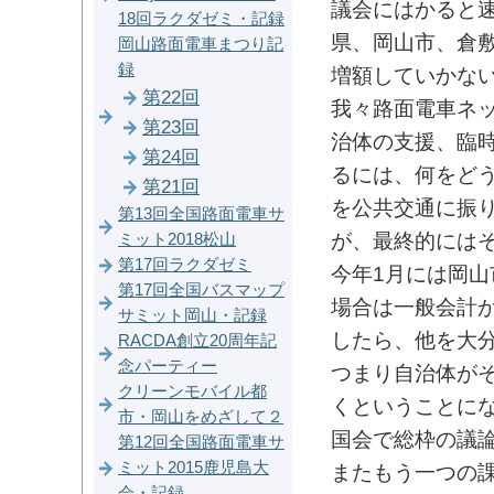
議会にはかると
18回ラクダゼミ・記録
県、岡山市、倉
岡山路面電車まつり記
録
増額していかな
第22回
我々路面電車ネ
第23回
治体の支援、臨時
第24回
るには、何をど
第21回
を公共交通に振
第13回全国路面電車サ
が、最終的には
ミット2018松山
第17回ラクダゼミ
今年1月には岡山
第17回全国バスマップ
場合は一般会計が
サミット岡山・記録
したら、他を大
RACDA創立20周年記
念パーティー
つまり自治体が
クリーンモバイル都
くということに
市・岡山をめざして２
国会で総枠の議
第12回全国路面電車サ
ミット2015鹿児島大
またもう一つの
会・記録