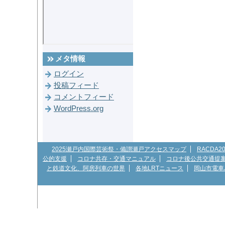
メタ情報
ログイン
投稿フィード
コメントフィード
WordPress.org
2025瀬戸内国際芸術祭・備讃瀬戸アクセスマップ
RACDA
公的支援
コロナ共存・交通マニュアル
コロナ後公共交通提
と鉄道文化、阿房列車の世界
各地LRTニュース
岡山市電車