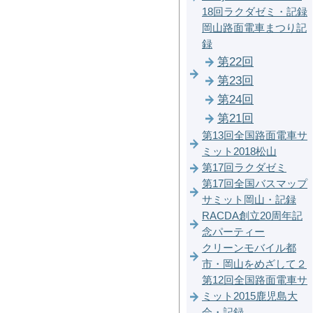
18回ラクダゼミ・記録
岡山路面電車まつり記
録
第22回
第23回
第24回
第21回
第13回全国路面電車サ
ミット2018松山
第17回ラクダゼミ
第17回全国バスマップ
サミット岡山・記録
RACDA創立20周年記
念パーティー
クリーンモバイル都
市・岡山をめざして２
第12回全国路面電車サ
ミット2015鹿児島大
会・記録