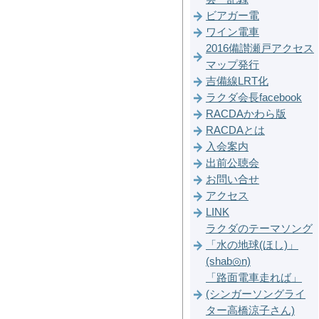
ビアガー電
ワイン電車
2016備讃瀬戸アクセス
マップ発行
吉備線LRT化
ラクダ会長facebook
RACDAかわら版
RACDAとは
入会案内
出前公聴会
お問い合せ
アクセス
LINK
ラクダのテーマソング
「水の地球(ほし)」
(shab◎n)
「路面電車走れば」
(シンガーソングライ
ター高橋涼子さん)