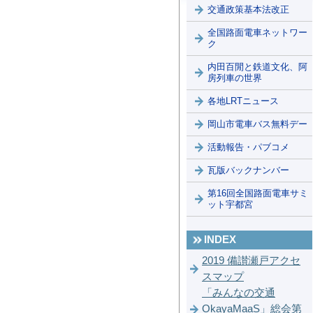
交通政策基本法改正
全国路面電車ネットワー
ク
内田百閒と鉄道文化、阿
房列車の世界
各地LRTニュース
岡山市電車バス無料デー
活動報告・パブコメ
瓦版バックナンバー
第16回全国路面電車サミ
ット宇都宮
INDEX
2019 備讃瀬戸アクセ
スマップ
「みんなの交通
OkayaMaaS」総会第