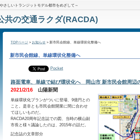
やさしいトランジットモデル都市をめざして～
公共の交通ラクダ(RACDA)
TOPページ
>
お知らせ
> 新市民会館線、単線環状化整備へ
新市民会館線、単線環状化整備へ
Pocket
路面電車、単線で結び環状化へ 岡山市 新市民会館周辺
2021/2/16
山陽新聞
単線環状化プランがついに登場、9億円との
こと。是非とも市民会館開業に間に合わせ
てほしいものだ。
RACDA20周年記念誌での図、当時の横山副
市長と様々議論したのは、2015年の話だ。
記念誌の文章部分