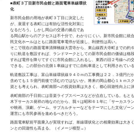
■表町３丁目新市民会館と路面電車単線環状
化
新市民会館の用地が表町３丁目に決定した
が、衰退する表町には有効な活性化対策に
なるだろう。しかし岡山の交通の拠点であ
る岡山駅からのアクセスは不十分で、わかりにくい。新市民会館に統
民文化ホールはともに路面電車電停が近接し、利便性は高い。
そこで現在の路面電車清輝橋線大雲寺から、東山線西大寺町までの約
りに軌道を敷設すれば、ランドマークとしての新市民会館の価値は格
すれば電停を降りてすぐに市民会館に入れるし、東西の旧２号線への
できる。この部分の北側１車線はすでに自転車道として利用されてい
軌道敷設工事は、富山単線環状線９４０ｍの工事費は２２．３億円だ
含めても１５億円前後で済むのではないか。将来の岡山都心１ｋｍス
資とも考えられ、表町南部への投資効果は大きく、都心回遊性向上に
表町南部の千日前には音楽ライブスペースなどが点在している。もと
木下サーカス発祥の地なのだから、我々は昭和６１年に「サーカスラ
や映画、演劇、ゲーム、サブカルチャーなどをテーマにした文化ゾー
運営にも市民参画を進めるべきだろう。
路面電車駅前平面乗入が実現すれば、単線環状化との相乗効果は大き
ンとの回遊性も高まる。（イメージ模型→）