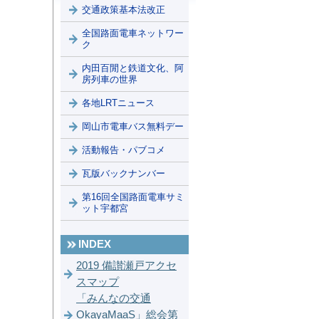
交通政策基本法改正
全国路面電車ネットワー
ク
内田百閒と鉄道文化、阿
房列車の世界
各地LRTニュース
岡山市電車バス無料デー
活動報告・パブコメ
瓦版バックナンバー
第16回全国路面電車サミ
ット宇都宮
INDEX
2019 備讃瀬戸アクセ
スマップ
「みんなの交通
OkayaMaaS」総会第