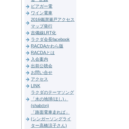
ビアガー電
ワイン電車
2016備讃瀬戸アクセス
マップ発行
吉備線LRT化
ラクダ会長facebook
RACDAかわら版
RACDAとは
入会案内
出前公聴会
お問い合せ
アクセス
LINK
ラクダのテーマソング
「水の地球(ほし)」
(shab◎n)
「路面電車走れば」
(シンガーソングライ
ター高橋涼子さん)