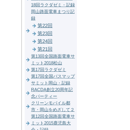
18回ラクダゼミ・記録
岡山路面電車まつり記
録
第22回
第23回
第24回
第21回
第13回全国路面電車サ
ミット2018松山
第17回ラクダゼミ
第17回全国バスマップ
サミット岡山・記録
RACDA創立20周年記
念パーティー
クリーンモバイル都
市・岡山をめざして２
第12回全国路面電車サ
ミット2015鹿児島大
会・記録