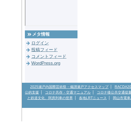
メタ情報
ログイン
投稿フィード
コメントフィード
WordPress.org
2025瀬戸内国際芸術祭・備讃瀬戸アクセスマップ
RACDA
公的支援
コロナ共存・交通マニュアル
コロナ後公共交通提
と鉄道文化、阿房列車の世界
各地LRTニュース
岡山市電車