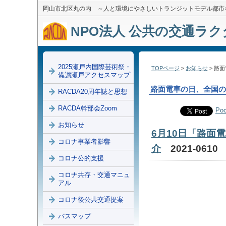
岡山市北区丸の内 ～人と環境にやさしいトランジットモデル都市
NPO法人 公共の交通ラクダ
2025瀬戸内国際芸術祭・
TOPページ
>
お知らせ
> 路
備讃瀬戸アクセスマップ
路面電車の日、全国の
RACDA20周年誌と思想
RACDA幹部会Zoom
Poc
お知らせ
6月10日「路面
コロナ事業者影響
介
2021-061
コロナ公的支援
コロナ共存・交通マニュ
アル
コロナ後公共交通提案
バスマップ