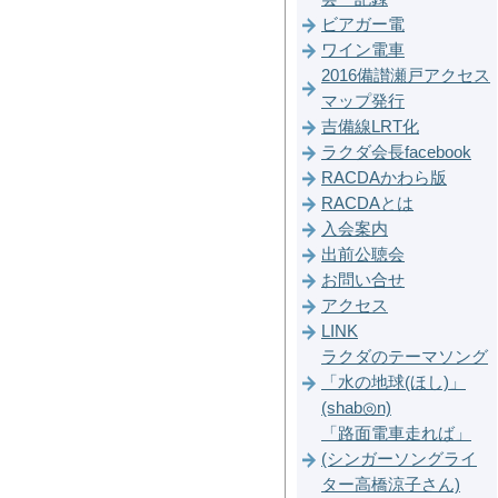
ビアガー電
ワイン電車
2016備讃瀬戸アクセス
マップ発行
吉備線LRT化
ラクダ会長facebook
RACDAかわら版
RACDAとは
入会案内
出前公聴会
お問い合せ
アクセス
LINK
ラクダのテーマソング
「水の地球(ほし)」
(shab◎n)
「路面電車走れば」
(シンガーソングライ
ター高橋涼子さん)