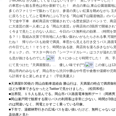
グMOMO】が入線してくるではないですか！ 実にラッキーでした！
の車窓から観る景色は何か新鮮でした！ 終点の東山,東山公園遊園地
多くのファミリーで賑わっており、参道の美しい紅葉を眺めながら 玉
に戻ろうとしてふと電車内にぶら下がる『岡山城下山陽道物語』のパ
下で途中下車 表町商店街で開催されている歴史探訪イベントで、商
に大道芸の第一人者による『岡山大道芸』が商店街の3箇所で開催され
く今まで見たことのない人出に、今日のバス無料化の効果…（時間を
る？！）取組み次第で市街地に人が集い賑わいがもたらされる事,可能
たね！ 帰りのバスも始発で満員、車窓から見える行き交うバス,路面
の今日でした！！そうそう、時間がある故、商店街を漫ろ歩きながら
チェック」の、マスター拘りの『シーフードカレー』はコクが溢れた
も息が抜けるものでした
久々にゆっとり時間でした！ 尚、手
にて見つけた『天満屋饅頭』… 優しい味です(^^)
この催しは12
岡山市内のみならず、岡山市から渋川や勝山や牛窓や倉敷や湯郷や児
ら計画すると楽しめますよ！（宇佐美慶人）
■天満屋8:00発の 岡山自動車道経由 勝山行は、天満屋の時点で満席御
ほどが乗車できなかったとTwitterで見かけました。（松田和也）
■法界院、１５人も並んでる。岡山市バス路面電車無料デー！（岡將男
■岡山瀬戸間で観察する限りバスの利用客は非常に少ない。時間が3倍
のは間違いなく、岡電とかすごく乗っている印象。
■下市で、湯郷林野行きの広域バスを追い抜いたけど、無料じゃないは
及効果と見た