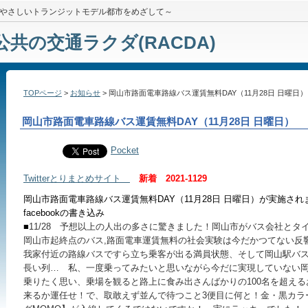
やさしいトランジットモデル都市をめざして～
公共の交通ラクダ(RACDA)
TOPページ
>
お知らせ
> 岡山市路面電車路線バス運賃無料DAY（11月28日 日曜日）
岡山市路面電車路線バス運賃無料DAY（11月28日 日曜日）
Pocket
Twitterとりまとめサイト
新着 2021-1129
岡山市路面電車路線バス運賃無料DAY（11月28日 日曜日）が実施さ
facebookの書き込み
■
11/28 予想以上の人出の多さに驚きました！岡山市がバス会社とタ
岡山市起終点のバス,路面電車運賃無料の社会実験は今だかつてない反
我家付近の路線バスですら立ち乗客が出る満員状態、そして岡山駅バ
長い列… 私、一度乗ってみたいと思いながら今だに実現していない岡
乗りたく思い、乗場を観ると路上に食み出さんばかりの100名を超える
来るか運任せ！で、取敢えず並んで待つこと3便目に何と！金・黒カラ