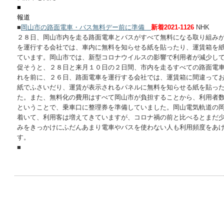
■
報道
■
岡山市の路面電車・バス無料デー前に準備
新着2021-1126
NHK
２８日、岡山市内を走る路面電車とバスがすべて無料になる取り組み
を運行する会社では、車内に無料を知らせる紙を貼ったり、運賃箱を
ています。岡山市では、新型コロナウイルスの影響で利用者が減少し
促そうと、２８日と来月１０日の２日間、市内を走るすべての路面電
れを前に、２６日、路面電車を運行する会社では、運賃箱に間違って
紙でふさいだり、運賃が表示されるパネルに無料を知らせる紙を貼っ
た。また、無料化の費用はすべて岡山市が負担することから、利用者
ということで、乗車口に整理券を準備していました。岡山電気軌道の
着いて、利用客は増えてきていますが、コロナ禍の前と比べるとまだ
みをきっかけにふだんあまり電車やバスを使わない人も利用頻度をあ
す。
■