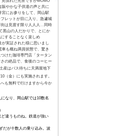
 見慣れた光景ですがMOMO
は賑やかな子供達の声と共に
井宮にお参りをして、岡山駅
ンフレットが目に入り、急遽城
店街は見渡す限り人人人…同時
て黒山の人だかりで、とにか
気にすることなく楽しめ
性が実証された様に思いまし
電車も概ね満員状態で、驚き
見つけた珈琲専門店「タータン
甘さの絶品で、食後のコーヒー
土産はバス待ちに天満屋地下
/10（金）にも実施されます。
島へも無料で行けますから今か
礼になり、岡山駅では10数名
）
ほど違うものね。鉄道が強い
ずだが十数人の乗り込み。波