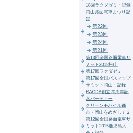
18回ラクダゼミ・記録
岡山路面電車まつり記
録
第22回
第23回
第24回
第21回
第13回全国路面電車サ
ミット2018松山
第17回ラクダゼミ
第17回全国バスマップ
サミット岡山・記録
RACDA創立20周年記
念パーティー
クリーンモバイル都
市・岡山をめざして２
第12回全国路面電車サ
ミット2015鹿児島大
会・記録