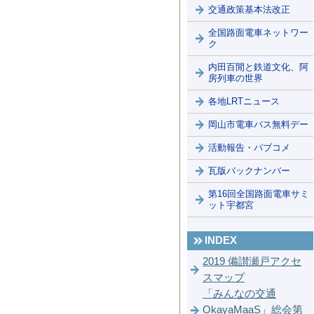
交通政策基本法改正
全国路面電車ネットワー
ク
内田百閒と鉄道文化、阿
房列車の世界
各地LRTニュース
岡山市電車バス無料デー
活動報告・パブコメ
瓦版バックナンバー
第16回全国路面電車サミ
ット宇都宮
INDEX
2019 備讃瀬戸アクセ
スマップ
「みんなの交通
OkayaMaaS」総会第