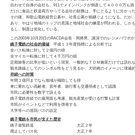
合わせて自身の会社も、911でメインバンクが倒産して４０００万も
だけに食品と鉄道両方やってる会社の財務は、手にとるように分かっ
その後、和歌山電鉄経営公募や、社長公募が相継ぐようになる。だが
あり、やはり地域のトップの意識と地域社会の練度が問われる。しか
るし、制度は劣化している。
この2003年10月20日のRACDA会長・岡將男、講演でのレジメパワポ
銚子電鉄の社会的価値
平成１３年度指標による分析では
全バス転換に対して２億円の得
全マイカー転換に対して４千万円の損
定期旅客の比率が低いという現実、一般的なＴＤＭ施策だけでは語れ
観光路線としてのシンボル性をどう見るか、犬吠崎のイメージに壊滅
存続への対策
年間２億円までなら地域が補助しても得
車に乗れない高齢者、若年者、旅行客も交通弱者として認識
市民に必要性を数字で訴える
銚子電鉄存続での雇用面も考慮、観光産業が受ける打撃も計算
市民がイベントなどで利用を啓発する
大学等への巡回バスの設定
銚子電鉄を市民が支えた歴史
銚子遊覧鉄道 大正２年
廃止してバス化 大正７年