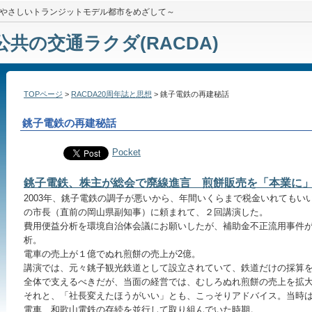
やさしいトランジットモデル都市をめざして～
公共の交通ラクダ(RACDA)
TOPページ
>
RACDA20周年誌と思想
> 銚子電鉄の再建秘話
銚子電鉄の再建秘話
Pocket
銚子電鉄、株主が総会で廃線進言 煎餅販売を「本業に
2003年、銚子電鉄の調子が悪いから、年間いくらまで税金いれてもい
の市長（直前の岡山県副知事）に頼まれて、２回講演した。
費用便益分析を環境自治体会議にお願いしたが、補助金不正流用事件
析。
電車の売上が１億でぬれ煎餅の売上が2億。
講演では、元々銚子観光鉄道として設立されていて、鉄道だけの採算
全体で支えるべきだが、当面の経営では、むしろぬれ煎餅の売上を拡
それと、「社長変えたほうがいい」とも、こっそりアドバイス。当時
電車、和歌山電鉄の存続を並行して取り組んでいた時期。