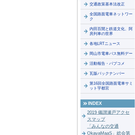
交通政策基本法改正
全国路面電車ネットワー
ク
内田百閒と鉄道文化、阿
房列車の世界
各地LRTニュース
岡山市電車バス無料デー
活動報告・パブコメ
瓦版バックナンバー
第16回全国路面電車サミ
ット宇都宮
INDEX
2019 備讃瀬戸アクセ
スマップ
「みんなの交通
OkayaMaaS」総会第