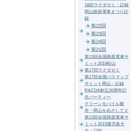
18回ラクダゼミ・記録
岡山路面電車まつり記
録
第22回
第23回
第24回
第21回
第13回全国路面電車サ
ミット2018松山
第17回ラクダゼミ
第17回全国バスマップ
サミット岡山・記録
RACDA創立20周年記
念パーティー
クリーンモバイル都
市・岡山をめざして２
第12回全国路面電車サ
ミット2015鹿児島大
会・記録