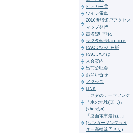
ビアガー電
ワイン電車
2016備讃瀬戸アクセス
マップ発行
吉備線LRT化
ラクダ会長facebook
RACDAかわら版
RACDAとは
入会案内
出前公聴会
お問い合せ
アクセス
LINK
ラクダのテーマソング
「水の地球(ほし)」
(shab◎n)
「路面電車走れば」
(シンガーソングライ
ター高橋涼子さん)