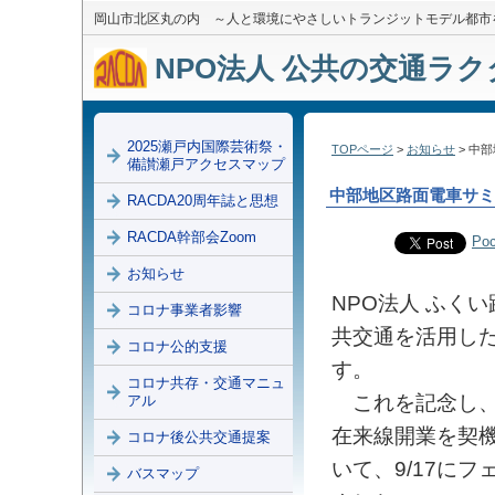
岡山市北区丸の内 ～人と環境にやさしいトランジットモデル都市
NPO法人 公共の交通ラクダ
2025瀬戸内国際芸術祭・
TOPページ
>
お知らせ
> 中
備讃瀬戸アクセスマップ
中部地区路面電車サミ
RACDA20周年誌と思想
RACDA幹部会Zoom
Poc
お知らせ
NPO法人 ふく
コロナ事業者影響
共交通を活用した
コロナ公的支援
す。
コロナ共存・交通マニュ
これを記念し、
アル
在来線開業を契
コロナ後公共交通提案
いて、9/17に
バスマップ