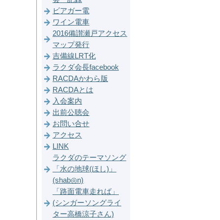
ビアガー電
ワイン電車
2016備讃瀬戸アクセス
マップ発行
吉備線LRT化
ラクダ会長facebook
RACDAかわら版
RACDAとは
入会案内
出前公聴会
お問い合せ
アクセス
LINK
ラクダのテーマソング
「水の地球(ほし)」
(shab◎n)
「路面電車走れば」
(シンガーソングライ
ター高橋涼子さん)