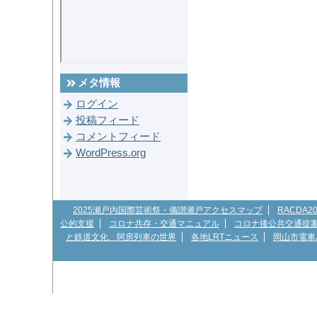
メタ情報
ログイン
投稿フィード
コメントフィード
WordPress.org
2025瀬戸内国際芸術祭・備讃瀬戸アクセスマップ
RACDA
公的支援
コロナ共存・交通マニュアル
コロナ後公共交通提
と鉄道文化、阿房列車の世界
各地LRTニュース
岡山市電車