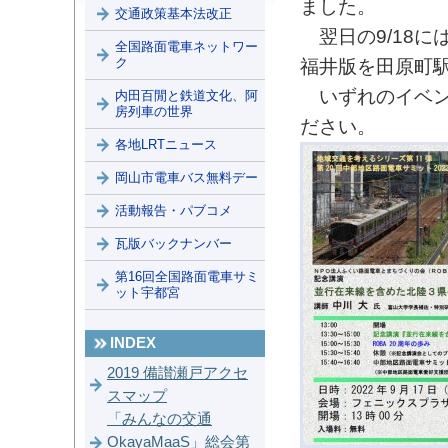
ました。
交通政策基本法改正
翌日の9/18に
全国路面電車ネットワー
ク
福井版を田原町
いずれのイベン
内田百閒と鉄道文化、阿
房列車の世界
ださい。
各地LRTニュース
岡山市電車バス無料デー
活動報告・パブコメ
瓦版バックナンバー
第16回全国路面電車サミ
ット宇都宮
INDEX
2019 備讃瀬戸アクセ
スマップ
「みんなの交通
OkayaMaaS」総会第