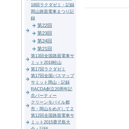
18回ラクダゼミ・記録
岡山路面電車まつり記
録
第22回
第23回
第24回
第21回
第13回全国路面電車サ
ミット2018松山
第17回ラクダゼミ
第17回全国バスマップ
サミット岡山・記録
RACDA創立20周年記
念パーティー
クリーンモバイル都
市・岡山をめざして２
第12回全国路面電車サ
ミット2015鹿児島大
会・記録