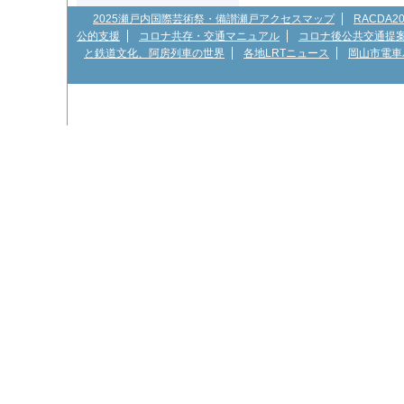
2025瀬戸内国際芸術祭・備讃瀬戸アクセスマップ
RACDA
公的支援
コロナ共存・交通マニュアル
コロナ後公共交通提
と鉄道文化、阿房列車の世界
各地LRTニュース
岡山市電車