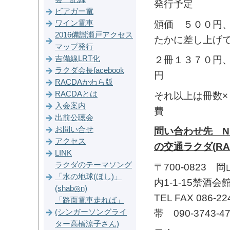
発行予定
ビアガー電
頒価 ５００円
ワイン電車
2016備讃瀬戸アクセス
たかに差し上げ
マップ発行
吉備線LRT化
２冊１３７０円
ラクダ会長facebook
円
RACDAかわら版
RACDAとは
それ以上は冊数×
入会案内
費
出前公聴会
お問い合せ
問い合わせ先 N
アクセス
の交通ラクダ(RA
LINK
ラクダのテーマソング
〒700-0823
「水の地球(ほし)」
内1-1-15禁酒会館
(shab◎n)
TEL FAX 086-2
「路面電車走れば」
帯 090-3743-4
(シンガーソングライ
ター高橋涼子さん)