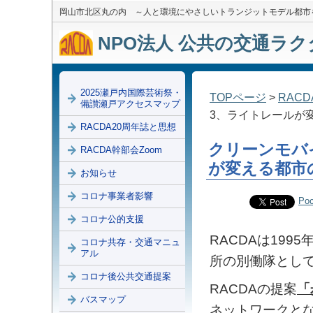
岡山市北区丸の内 ～人と環境にやさしいトランジットモデル都市
NPO法人 公共の交通ラクダ
2025瀬戸内国際芸術祭・
TOPページ
>
RAC
備讃瀬戸アクセスマップ
3、ライトレールが
RACDA20周年誌と思想
クリーンモバ
RACDA幹部会Zoom
が変える都市
お知らせ
コロナ事業者影響
Poc
コロナ公的支援
RACDAは19
コロナ共存・交通マニュ
アル
所の別働隊として
コロナ後公共交通提案
RACDAの提案
「
バスマップ
ネットワークと