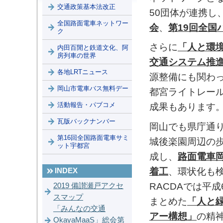
交通政策基本法改正
50団体が連携し
全国路面電車ネットワー
会
、
第19回全国
ク
さらに
「人と環
内田百閒と鉄道文化、阿
房列車の世界
交通システム推
各地LRTニュース
源整備にも関わ
岡山市電車バス無料デー
都宮ライトレー
活動報告・パブコメ
成果もありま
瓦版バックナンバー
岡山でも県庁通
第16回全国路面電車サミ
城後楽園周辺の
ット宇都宮
成し、
路面電車岡
着工
、環状化も
INDEX
RACDAでは平
2019 備讃瀬戸アクセ
スマップ
まとめた
「人と緑
「みんなの交通
アー構想」
の精
OkayaMaaS」総会第