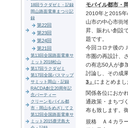
モバイル都市・
18回ラクダゼミ・記録
岡山路面電車まつり記
2010年と201
録
山市の中心市街
第22回
昇、賑わい創設
第23回
題です。
第24回
今回コロナ後の
第21回
市圏の再設計、
第13回全国路面電車サ
ミット2018松山
の有志50人が参
第17回ラクダゼミ
討論し、その成
第17回全国バスマップ
3」
にまとめまし
サミット岡山・記録
RACDA創立20周年記
関係各位におか
念パーティー
通政策・まちづ
クリーンモバイル都
市・岡山をめざして２
布も致します。
第12回全国路面電車サ
規格 Ａ４カラ
ミット2015鹿児島大
会・記録