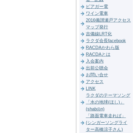
ビアガー電
ワイン電車
2016備讃瀬戸アクセス
マップ発行
吉備線LRT化
ラクダ会長facebook
RACDAかわら版
RACDAとは
入会案内
出前公聴会
お問い合せ
アクセス
LINK
ラクダのテーマソング
「水の地球(ほし)」
(shab◎n)
「路面電車走れば」
(シンガーソングライ
ター高橋涼子さん)