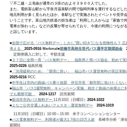
▽不二越・上滝線が通常の３倍のおよそ３９００人でした。
また、電鉄富山駅から宇奈月温泉駅の間で臨時列車を運行するなどし
地元利用が多く見られたほか、各駅などで実施されたイベントや見学
いうことです。
富山地方鉄道の担当者は「利用した人からは『家族で
電車が加わった』などの反響が寄せられており、今後の利用につなが
と話しています。
■
全国で広がる「バス無料デー」しかし“買い叩き”になる危険性も？ 広
考える
2025-0916
Merkmal
■
前橋市高校生世代バス通学定期奨励金
定期券購入に対して、半額支援
■
２７日に全県一斉「バス無料デー」 福島県と県バス協会、初めて実
2025-0226
福島民報
■
「渋滞緩和のため」「環境に良い」 福山市バス運賃無料の実証実験の
2025-0216
RCC
■
中学生は市内の路線バス乗り放題 伊豆市長「都市部に負けたくない
■
福山市
「バス1週間無料」キャンペーン実施、相次ぐ路線の休廃止に
でも乗降可能
2024-1217
読売新聞
■
新潟市市内バス無料デー
11月10日（日曜日）
2024-1022
■
よなご公共交通ふれあいフェスタ・運賃無料デー
2024-1019
11月10日（日曜日）10:00～15:00 米子コンベンションセンター
■
バス電車無料デー 利用者が最大1.7倍の15万人超
長崎市分析「潜在
新聞社