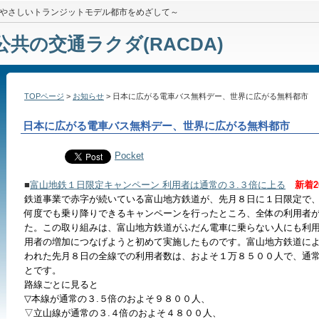
やさしいトランジットモデル都市をめざして～
公共の交通ラクダ(RACDA)
TOPページ
>
お知らせ
> 日本に広がる電車バス無料デー、世界に広がる無料都市
日本に広がる電車バス無料デー、世界に広がる無料都市
Pocket
■
富山地鉄１日限定キャンペーン 利用者は通常の３.３倍に上る
新着20
鉄道事業で赤字が続いている富山地方鉄道が、先月８日に１日限定で
何度でも乗り降りできるキャンペーンを行ったところ、全体の利用者が
た。
この取り組みは、富山地方鉄道がふだん電車に乗らない人にも利
用者の増加につなげようと初めて実施したものです。
富山地方鉄道に
われた先月８日の全線での利用者数は、およそ１万８５００人で、通常
とです。
路線ごとに見ると
▽本線が通常の３.５倍のおよそ９８００人、
▽立山線が通常の３.４倍のおよそ４８００人、