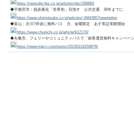
https://newsdig.tbs.co.jp/articles/nbc/289882
◆宇都宮市：脱炭素化「世界初」目指す 公共交通、30年までに
https://www.shimotsuke.co.jp/articles/-/684385?newsletter
◆富山：庄川?井波に無料バス 月、金曜限定 あす実証実験開始
https://www.chunichi.co.jp/article/612170/
◆丸亀市、フェリーやコミュニティバスで「旅客運賃無料キャンペーン
https://www.traicy.com/posts/20230119258878/