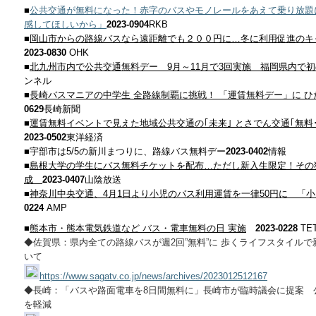
■
公共交通が無料になった！赤字のバスやモノレールをあえて乗り放題
感してほしいから」
2023-0904
RKB
■
岡山市からの路線バスなら遠距離でも２００円に…冬に利用促進のキ
2023-0830
OHK
■
北九州市内で公共交通無料デー 9月～11月で3回実施 福岡県内で
ンネル
■
長崎バスマニアの中学生 全路線制覇に挑戦！ 「運賃無料デー」に 
0629
長崎新聞
■
運賃無料イベントで見えた地域公共交通の｢未来｣ とさでん交通｢無料
2023-0502
東洋経済
■宇部市は5/5の新川まつりに、路線バス無料デー
2023-0402
情報
■
島根大学の学生にバス無料チケットを配布…ただし新入生限定！その
成
2023-0407
山陰放送
■
神奈川中央交通、4月1日より小児のバス利用運賃を一律50円に 「小
0224
AMP
■
熊本市・熊本電気鉄道など バス・電車無料の日 実施
2023-0228
TE
◆佐賀県：県内全ての路線バスが週2回”無料”に 歩くライフスタイル
いて
https://www.sagatv.co.jp/news/archives/2023012512167
◆長崎：「バスや路面電車を8日間無料に」長崎市が臨時議会に提案 
を軽減