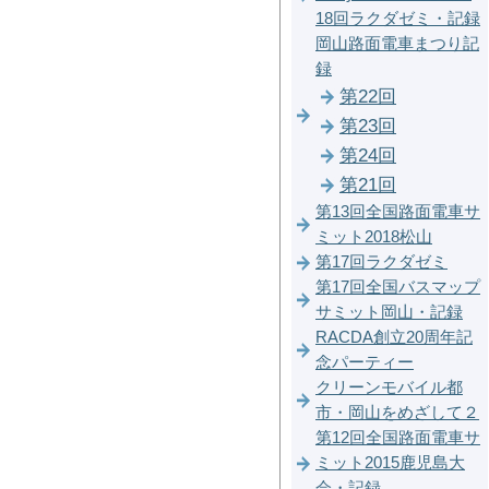
18回ラクダゼミ・記録
岡山路面電車まつり記
録
第22回
第23回
第24回
第21回
第13回全国路面電車サ
ミット2018松山
第17回ラクダゼミ
第17回全国バスマップ
サミット岡山・記録
RACDA創立20周年記
念パーティー
クリーンモバイル都
市・岡山をめざして２
第12回全国路面電車サ
ミット2015鹿児島大
会・記録