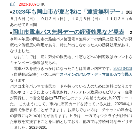
山】
2023-1007
OHK
2023年も岡山市が夏と秋に「運賃無料デー」
■
202
８月６日（日）、９月３日（日）、１０月８日（日）、１１月３日（
あわせて５日間
岡山市電車バス無料デーの経済効果など発表
■
2
令和４年度の岡山市の路線バス路面電車無料デーの効果と経済分析が
概ね２倍程度の利用があり、特に外出しなかった人の誘発効果があり
なりました。
なおここでは、逆に郊外の観光地、牛窓などへの回遊数はカウントさ
キャンペーン効果は見られ。
電車バスを使うきっかけになったことは間違い内容です。
2023-0411f
（自動翻訳記事）バスは来年
スペインのパルマ・デ・マヨルカで市民
なります
バスは来年パルマで市民カードを持っている人のために無料になります
長のホセ・ヒラによって発表され、バレアレス政府のモビリティ・住
が同行し、市営交通会社(EMT)がこのチップを補うために約20万ユー
た。 このようにして、市内に市民カードを持っている人は、2023年を
無料で旅行することができます。お持ちでない方は、チケットの料金を
の措置には2つの目的があります。ヒラは、一方ではウクライナ戦争に
た家族を支援することを目的としており、他方では持続可能なモビリ
しました。
2023-0201