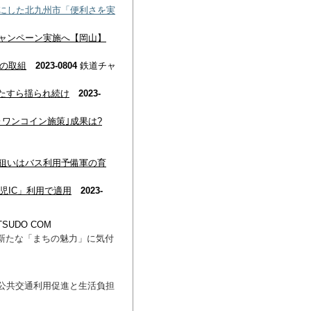
にした北九州市「便利さを実
ャンペーン実施へ【岡山】
初の取組
2023-0804
鉄道チャ
ひたすら揺られ続け
2023-
･ワンコイン施策｣成果は?
狙いはバス利用予備軍の育
児IC」利用で適用
2023-
TSUDO COM
で新たな「まちの魅力」に気付
公共交通利用促進と生活負担