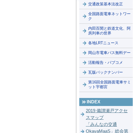
交通政策基本法改正
全国路面電車ネットワー
ク
内田百閒と鉄道文化、阿
房列車の世界
各地LRTニュース
岡山市電車バス無料デー
活動報告・パブコメ
瓦版バックナンバー
第16回全国路面電車サミ
ット宇都宮
INDEX
2019 備讃瀬戸アクセ
スマップ
「みんなの交通
OkayaMaaS」総会第