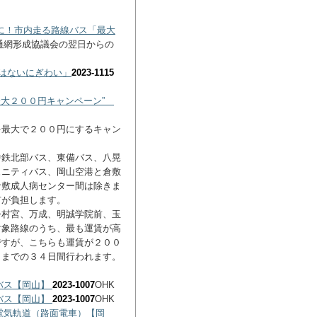
円に！市内走る路線バス「最大
交通網形成協議会の翌日からの
はないにぎわい」
2023-1115
最大２００円キャンペーン”
を最大で２００円にするキャン
。
中鉄北部バス、東備バス、八晃
ュニティバス、岡山空港と倉敷
倉敷成人病センター間は除きま
市が負担します。
今村宮、万成、明誠学院前、玉
対象路線のうち、最も運賃が高
ですが、こちらも運賃が２００
日までの３４日間行われます。
北バス【岡山】
2023-1007
OHK
野バス【岡山】
2023-1007
OHK
山電気軌道（路面電車）【岡