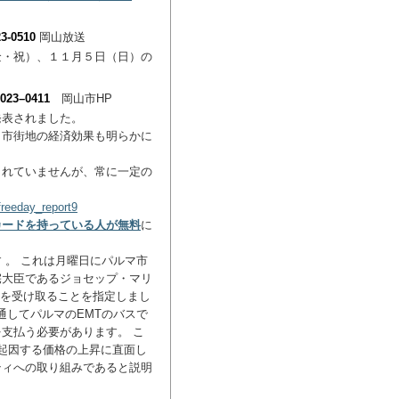
3-0510
岡山放送
金・祝）、１１月５日（日）の
023–0411
岡山市HP
発表されました。
、市街地の経済効果も明らかに
れていませんが、常に一定の
reeday_report9
カードを持っている人が無料
に
 。 これは月曜日にパルマ市
宅大臣であるジョセップ・マリ
ロを受け取ることを指定しまし
通してパルマのEMTのバスで
支払う必要があります。 こ
起因する価格の上昇に直面し
ティへの取り組みであると説明