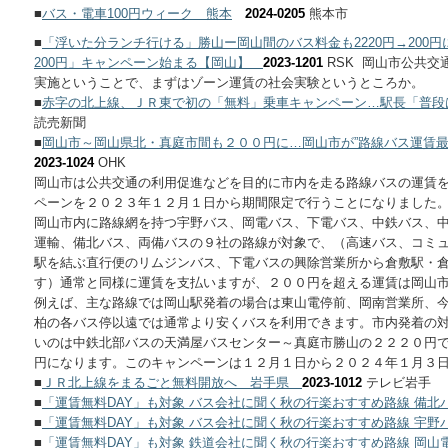
■
バス・電車100円ウィーク 熊本
2024-0205
熊本市
■
「浮いた分ランチ行ける」勝山ー岡山間のバス料金も2220円→200
200円」キャンペーン始まる【岡山】
2023-1201
RSK 岡山市公共
実施ということで、まずはゾーン運賃の社会実験というところか。
■
赤字の北上線、ＪＲ東で初の「無料」乗車キャンペーン…駅長「普段
読売新聞
■
岡山市～岡山県北・真庭市間も２００円に…岡山市が”路線バス運賃
2023-1024
OHK
岡山市は公共交通の利用促進などを目的に市内を走る路線バスの運賃
ペーンを２０２３年１２月１日から期間限定で行うことになりました
岡山市内に路線網を持つ宇野バス、岡電バス、下電バス、中鉄バス、
運輸、備北バス、両備バスの９社の路線が対象で、（高速バス、コミ
駅を結ぶ直行便のリムジンバス、下電バスの興除営業所から倉敷駅・
す）通常と同様に運賃を支払いますが、２００円を超える運賃は岡山
例えば、主な路線では岡山駅発着の場合は東山電停前、岡南営業所、
柏の各バス停以遠では通常より安くバスを利用できます。市内発着の
いのは中鉄北部バスの天満屋バスセンター～真庭市勝山の２２２０円
円になります。このキャンペーンは１２月１日から２０２４年１月３
■
ＪＲ北上線をまるごと無料開放へ 岩手県
2023-1012
テレビ岩手
■
「運賃無料DAY」も対象 バス会社に聞く秋の行楽おすすめ路線 備
■
「運賃無料DAY」も対象 バス会社に聞く秋の行楽おすすめ路線 宇
■
「運賃無料DAY」も対象 鉄道会社に聞く秋の行楽おすすめ路線 岡