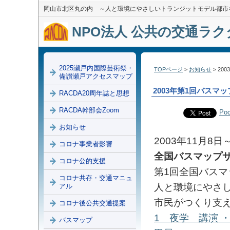
岡山市北区丸の内 ～人と環境にやさしいトランジットモデル都市
NPO法人 公共の交通ラクダ
2025瀬戸内国際芸術祭・
TOPページ
>
お知らせ
> 2
備讃瀬戸アクセスマップ
2003年第1回バスマ
RACDA20周年誌と思想
RACDA幹部会Zoom
Poc
お知らせ
2003年11月8
コロナ事業者影響
全国バスマップ
コロナ公的支援
第1回全国バスマ
コロナ共存・交通マニュ
人と環境にや
アル
市民がつくり支
コロナ後公共交通提案
1
夜学 講演 
バスマップ