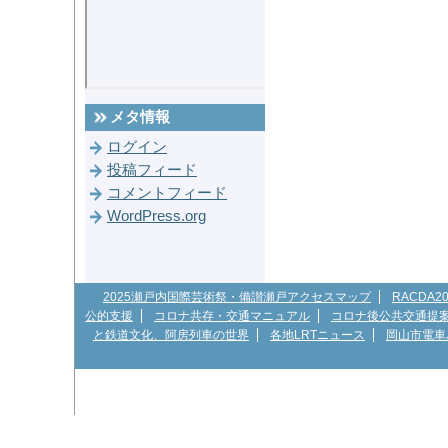
メタ情報
ログイン
投稿フィード
コメントフィード
WordPress.org
2025瀬戸内国際芸術祭・備讃瀬戸アクセスマップ
RACDA
公的支援
コロナ共存・交通マニュアル
コロナ後公共交通提
と鉄道文化、阿房列車の世界
各地LRTニュース
岡山市電車