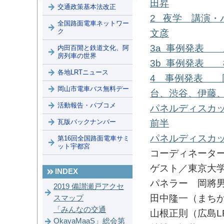
田昇
交通政策基本法改正
2 夜学 講演・
全国路面電車ネットワー
ク
文彦
3a 事例発表
内田百閒と鉄道文化、阿
房列車の世界
3b 事例発表
各地LRTニュース
4 事例発表 
岡山市電車バス無料デー
台、渋谷、伊藤
活動報告・パブコメ
パネルディスカッ
瓦版バックナンバー
前半
パネルディスカッ
第16回全国路面電車サミ
ット宇都宮
コーディネータ
ゲスト／東京大
INDEX
パネラー 岡將男
2019 備讃瀬戸アクセ
田中隆一（まち
スマップ
「みんなの交通
山根正則（広島L
OkayaMaaS」総会第