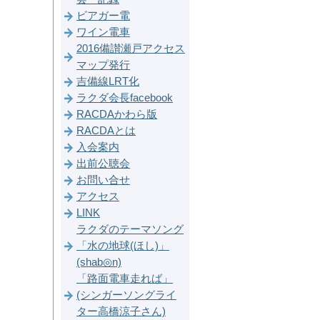
ビアガー電
ワイン電車
2016備讃瀬戸アクセス
マップ発行
吉備線LRT化
ラクダ会長facebook
RACDAかわら版
RACDAとは
入会案内
出前公聴会
お問い合せ
アクセス
LINK
ラクダのテーマソング
「水の地球(ほし)」
(shab◎n)
「路面電車走れば」
(シンガーソングライ
ター高橋涼子さん)