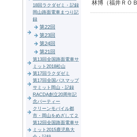
林博（福井ＲＯ
18回ラクダゼミ・記録
岡山路面電車まつり記
録
第22回
第23回
第24回
第21回
第13回全国路面電車サ
ミット2018松山
第17回ラクダゼミ
第17回全国バスマップ
サミット岡山・記録
RACDA創立20周年記
念パーティー
クリーンモバイル都
市・岡山をめざして２
第12回全国路面電車サ
ミット2015鹿児島大
会・記録