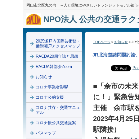
岡山市北区丸の内 ～人と環境にやさしいトランジットモデル都市
NPO法人 公共の交通ラクダ
2025瀬戸内国際芸術祭・
TOPページ
>
お知らせ
> J
備讃瀬戸アクセスマップ
JR北海道諸問題討論
RACDA20周年誌と思想
RACDA幹部会Zoom
Poc
お知らせ
■「余市の未
コロナ事業者影響
に！」
緊急告
コロナ公的支援
主催 余市
コロナ共存・交通マニュ
アル
2023年4月2
コロナ後公共交通提案
駅隣接）
バスマップ