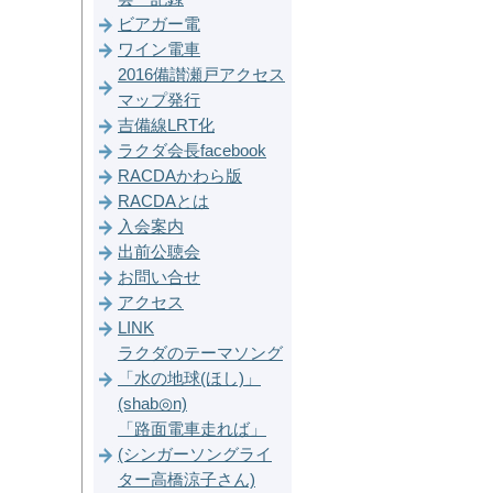
ビアガー電
ワイン電車
2016備讃瀬戸アクセス
マップ発行
吉備線LRT化
ラクダ会長facebook
RACDAかわら版
RACDAとは
入会案内
出前公聴会
お問い合せ
アクセス
LINK
ラクダのテーマソング
「水の地球(ほし)」
(shab◎n)
「路面電車走れば」
(シンガーソングライ
ター高橋涼子さん)