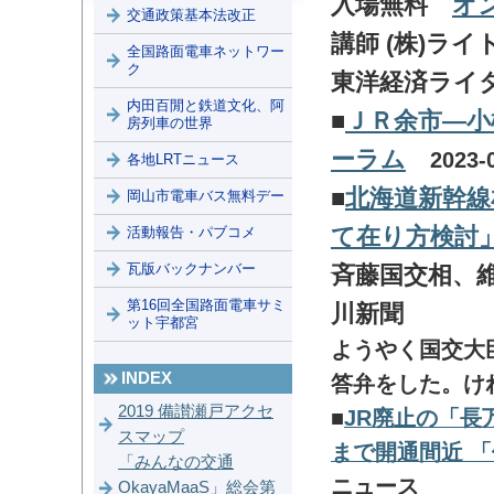
入場無料
オ
交通政策基本法改正
講師 (株)ラ
全国路面電車ネットワー
ク
東洋経済ライ
内田百閒と鉄道文化、阿
■
ＪＲ余市―小
房列車の世界
ーラム
2023-
各地LRTニュース
■
北海道新幹線
岡山市電車バス無料デー
て在り方検討
活動報告・パブコメ
瓦版バックナンバー
斉藤国交相
第16回全国路面電車サミ
川新聞
ット宇都宮
ようやく国交大
INDEX
答弁をした。け
2019 備讃瀬戸アクセ
■
JR廃止の「長
スマップ
まで開通間近 
「みんなの交通
ニュース
OkayaMaaS」総会第