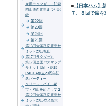
18回ラクダゼミ・記録
■
【日本ハム】
岡山路面電車まつり記
７、８回で席を
録
第22回
第23回
第24回
第21回
第13回全国路面電車サ
ミット2018松山
第17回ラクダゼミ
第17回全国バスマップ
サミット岡山・記録
RACDA創立20周年記
念パーティー
クリーンモバイル都
市・岡山をめざして２
第12回全国路面電車サ
ミット2015鹿児島大
会・記録