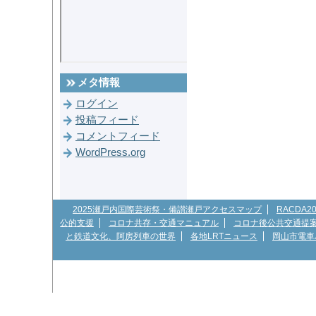
メタ情報
ログイン
投稿フィード
コメントフィード
WordPress.org
2025瀬戸内国際芸術祭・備讃瀬戸アクセスマップ
RACDA
公的支援
コロナ共存・交通マニュアル
コロナ後公共交通提
と鉄道文化、阿房列車の世界
各地LRTニュース
岡山市電車