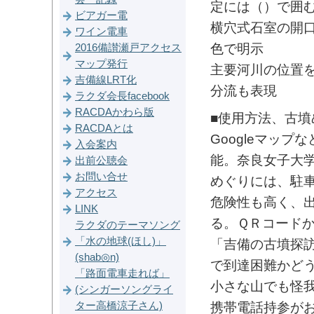
定には（）で囲
ビアガー電
横穴式石室の開
ワイン電車
色で明示
2016備讃瀬戸アクセス
マップ発行
主要河川の位置
吉備線LRT化
分流も表現
ラクダ会長facebook
RACDAかわら版
■使用方法、古墳
RACDAとは
Googleマッ
入会案内
能。奈良女子大
出前公聴会
お問い合せ
めぐりには、駐
アクセス
危険性も高く、
LINK
る。ＱＲコード
ラクダのテーマソング
「水の地球(ほし)」
「吉備の古墳探
(shab◎n)
で到達困難かど
「路面電車走れば」
小さな山でも怪
(シンガーソングライ
ター高橋涼子さん)
携帯電話持参が