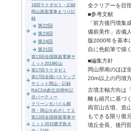
全クリアーを目
18回ラクダゼミ・記録
岡山路面電車まつり記
■参考文献
録
「前方後円墳集成
第22回
備前美作」吉備人
第23回
版2000年を基
第24回
自に色鉛筆で描
第21回
第13回全国路面電車サ
■編集方針
ミット2018松山
岡山県南のほぼ
第17回ラクダゼミ
第17回全国バスマップ
20m以上の円墳
サミット岡山・記録
古墳主軸方向は
RACDA創立20周年記
念パーティー
離も縮尺に基づ
クリーンモバイル都
両宮山古墳、造
市・岡山をめざして２
もできる限り復
第12回全国路面電車サ
ミット2015鹿児島大
墳丘全長、後円
会・記録