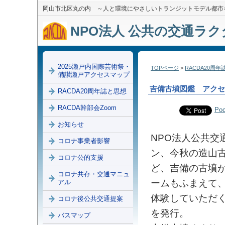
岡山市北区丸の内 ～人と環境にやさしいトランジットモデル都市
NPO法人 公共の交通ラクダ
2025瀬戸内国際芸術祭・
TOPページ
>
RACDA20周
備讃瀬戸アクセスマップ
吉備古墳図鑑 アクセ
RACDA20周年誌と思想
RACDA幹部会Zoom
Poc
お知らせ
NPO法人公共交通
コロナ事業者影響
ン、今秋の造山
コロナ公的支援
ど、吉備の古墳
コロナ共存・交通マニュ
ームもふまえて
アル
体験していただ
コロナ後公共交通提案
を発行。
バスマップ