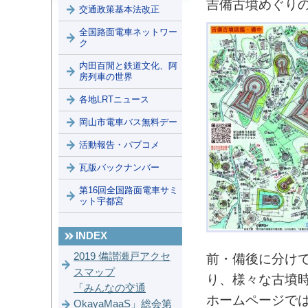
吉備古墳めぐり
交通政策基本法改正
全国路面電車ネットワー
ク
内田百閒と鉄道文化、阿
房列車の世界
各地LRTニュース
岡山市電車バス無料デー
活動報告・パブコメ
瓦版バックナンバー
第16回全国路面電車サミ
ット宇都宮
INDEX
2019 備讃瀬戸アクセ
前・備後に分け
スマップ
り、様々な古墳
「みんなの交通
ホームページで
OkayaMaaS」総会第