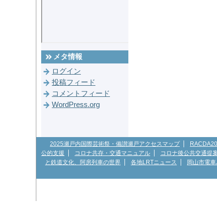
メタ情報
ログイン
投稿フィード
コメントフィード
WordPress.org
2025瀬戸内国際芸術祭・備讃瀬戸アクセスマップ
RACDA
公的支援
コロナ共存・交通マニュアル
コロナ後公共交通提
と鉄道文化、阿房列車の世界
各地LRTニュース
岡山市電車