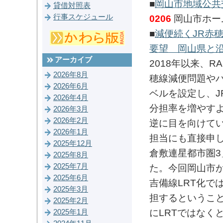
■
岡山市地域公共
貸借対照表
行事スケジュール
0206
岡山市ホー
■
減便続くJR赤
要望 岡山県と沿
アーカイブ
2018年以来、
2026年8月
穂線減便問題や
2026年6月
ベルを設定し、
2026年4月
分担率を増やす
2026年3月
2026年2月
逆に目を向けて
2026年1月
担当にも直接申
2025年12月
倉敷連星都市圏
2025年8月
2025年7月
た。今回岡山市
2025年6月
吉備線LRT化で
2025年3月
担するというこ
2025年2月
にLRTではなく
2025年1月