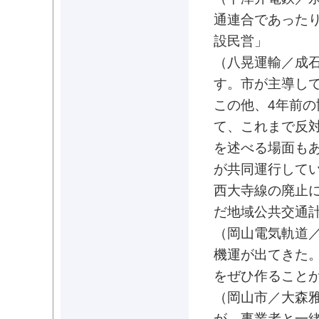
通連合であった
設民営」
（八晃運輸／成
す。市が主導し
この他、4年前
て、これまで反
を述べる場面も
が共同運行して
西大寺線の廃止
だ地域公共交通
（岡山電気軌道
機運が出てきた
をぜひ作ること
（岡山市／大森
が、事業者と一