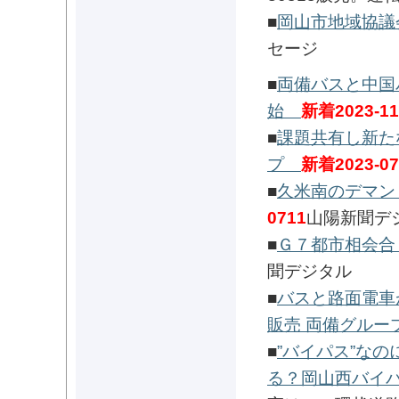
■
岡山市地域協
セージ
■
両備バスと中国
始
新着2023-11
■
課題共有し新た
プ
新着2023-07
■
久米南のデマン
0711
山陽新聞デ
■
Ｇ７都市相会合
聞デジタル
■
バスと路面電車
販売 両備グルー
■
”バイパス”な
る？岡山西バイ