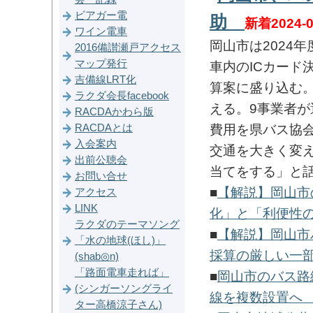
ビアガー電
助
新着2024-0
ワイン電車
岡山市は2024
2016備讃瀬戸アクセス
マップ発行
車内のICカード
吉備線LRT化
算案に盛り込む
ラクダ会長facebook
える。9事業者
RACDAかわら版
RACDAとは
費用を県バス協会
入会案内
交通を大きく変
出前公聴会
当てをする」と
お問い合せ
■
【解説】岡山市
アクセス
LINK
化」と「利便性
ラクダのテーマソング
■
【解説】岡山市
「水の地球(ほし)」
採算の厳しい一部
(shab◎n)
「路面電車走れば」
■
岡山市のバス路
(シンガーソングライ
線を複数設置へ
ター高橋涼子さん)