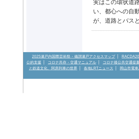
実はこの環状道
い、都心への自
が、道路とバス
2025瀬戸内国際芸術祭・備讃瀬戸アクセスマップ
RACDA
公的支援
コロナ共存・交通マニュアル
コロナ後公共交通提
と鉄道文化、阿房列車の世界
各地LRTニュース
岡山市電車