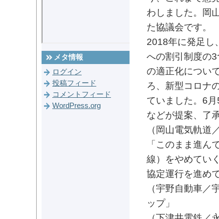
わしました。岡
た協議会です。
2018年に発足
への割引制度の
メタ情報
の適正化につい
ログイン
投稿フィード
ろ、新型コロナの
コメントフィード
ていました。6月
WordPress.org
などが提案、了
（岡山電気軌道／
「このまま進ん
線）をやめてい
協定運行を進め
（宇野自動車／
ップ」
（下津井電鉄／