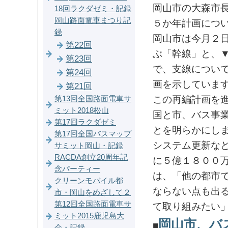
岡山市の大森市
18回ラクダゼミ・記録
岡山路面電車まつり記
５か年計画につ
録
岡山市は今月２
第22回
ぶ「幹線」と、
第23回
で、支線につい
第24回
画を示していま
第21回
この再編計画を
第13回全国路面電車サ
ミット2018松山
国と市、バス事
第17回ラクダゼミ
とを明らかにし
第17回全国バスマップ
システム更新な
サミット岡山・記録
RACDA創立20周年記
に５億１８００
念パーティー
は、「他の都市
クリーンモバイル都
ならない点も出
市・岡山をめざして２
第12回全国路面電車サ
て取り組みたい
ミット2015鹿児島大
岡山市、バ
■
会・記録