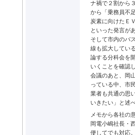
ナ禍で２割から
から「乗務員不
炭素に向けたＥ
といった発言が
そして市内のバ
線も拡大してい
論する分科会を
いくことを確認
会議のあと、岡
っている中、市
業者も共通の思
いきたい」と述
メモから各社の
岡電小嶋社長・
便してでも対応