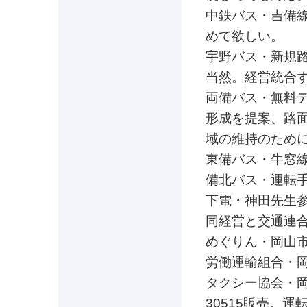
中鉄バス・吉備線
めて欲しい。
宇野バス・新規
当然。経営統合
両備バス・無料
形成を提案、路
域の維持のため
東備バス・牛窓
備北バス・運転
下電・神田先生
同経営と交通連
めぐりん・岡山
労働運輸組合・
タクシー協会・岡
30515販売。