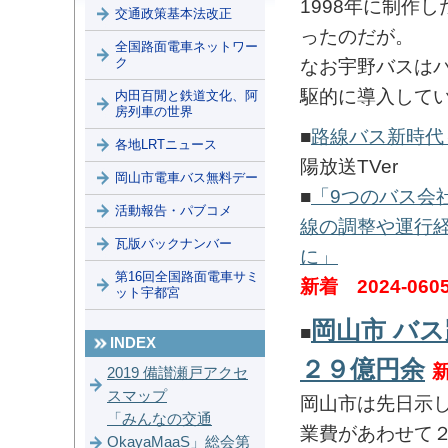
1998年に制作
交通政策基本法改正
ったのだが。
全国路面電車ネットワー
ク
なお宇野バスは
駆的に導入して
内田百閒と鉄道文化、阿
房列車の世界
■
路線バス新時代
各地LRTニュース
陽放送TVer
岡山市電車バス無料デー
■
「9つのバス会
活動報告・パブコメ
線の調整や運行
瓦版バックナンバー
に」
第16回全国路面電車サミ
新着
2024-060
ット宇都宮
岡山市 バ
■
INDEX
２９億円余
新
2019 備讃瀬戸アクセ
スマップ
岡山市は先日示
「みんなの交通
業費があわせて
OkayaMaaS」総会第