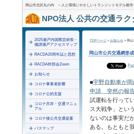
岡山市北区丸の内 ～人と環境にやさしいトランジットモデル都市
NPO法人 公共の交通ラクダ
2025瀬戸内国際芸術祭・
TOPページ
>
お知らせ
> 岡
備讃瀬戸アクセスマップ
岡山市公共交通網形成
RACDA20周年誌と思想
RACDA幹部会Zoom
Poc
お知らせ
■
宇野自動車が岡
コロナ事業者影響
申請 突然の報
コロナ公的支援
試運転を行って
コロナ共存・交通マニュ
ス大戦争」とい
アル
ないのは事実だ
コロナ後公共交通提案
ある。もともと
バスマップ