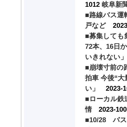
1012
岐阜新
■路線バス運転
戸など
202
■
募集しても
72本、16
いきれない
■崩壊寸前の
拍車 今後“
い」
2023-1
■
ローカル鉄
情
2023-10
■
10/28 