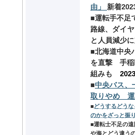
由」
新着202
■運転手不足
路線、ダイヤ
と人員減少
■
北海道中央
を直撃 手稲
組みも
202
■
中央バス、
取りやめ 運
■
どうするどうな
のかをざっと振
■運転士不足の遠
や海とどう違う