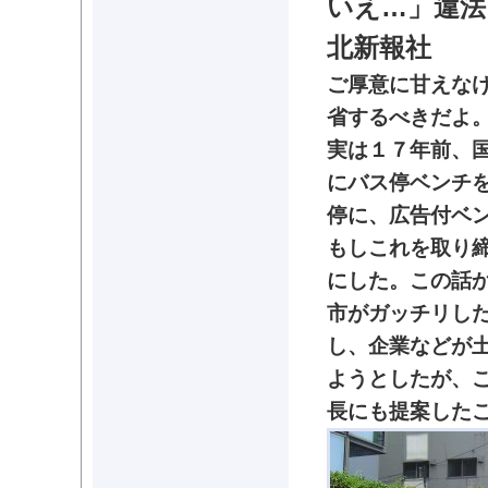
いえ…」違法、
北新報社
ご厚意に甘えな
省するべきだよ
実は１７年前、
にバス停ベンチ
停に、広告付ベ
もしこれを取り
にした。この話
市がガッチリし
し、企業などが
ようとしたが、
長にも提案した