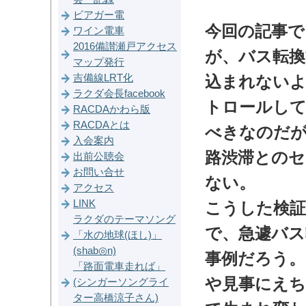
ビアガー電
今回の記事
ワイン電車
2016備讃瀬戸アクセス
が、バス転換
マップ発行
吉備線LRT化
込まれないよ
ラクダ会長facebook
トロールし
RACDAかわら版
RACDAとは
べきなのだが
入会案内
路渋滞との
出前公聴会
お問い合せ
ない。
アクセス
LINK
こうした検証
ラクダのテーマソング
で、急遽バス
「水の地球(ほし)」
(shab◎n)
事例だろう。
「路面電車走れば」
や見事にえち
(シンガーソングライ
ター高橋涼子さん)