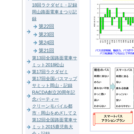
18回ラクダゼミ・記録
岡山路面電車まつり記
録
第22回
第23回
第24回
第21回
第13回全国路面電車サ
ミット2018松山
第17回ラクダゼミ
第17回全国バスマップ
サミット岡山・記録
RACDA創立20周年記
念パーティー
クリーンモバイル都
市・岡山をめざして２
第12回全国路面電車サ
ミット2015鹿児島大
会・記録