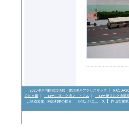
2025瀬戸内国際芸術祭・備讃瀬戸アクセスマップ
RACDA
公的支援
コロナ共存・交通マニュアル
コロナ後公共交通提
と鉄道文化、阿房列車の世界
各地LRTニュース
岡山市電車