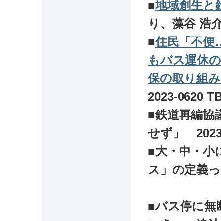
■
地域創生と
り、藻谷 浩
■
住民「不便
もバス運休の
保の取り組み
2023-0620
T
■鉄道再編協
せず」
2023
■大・中・小
ス」の定義っ
■
バス停に無