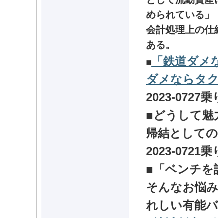
められている」
会計処理上の仕
ある。
「鉄道ダメ
■
ダメならタク
2023-0727
乗
■どうして魅
帰結としての
2023-0721
乗
■「ベンチを
そんなお悩み
れしい有能