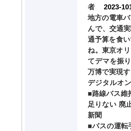
者
2023-10
地方の電車バ
んで、交通実
通予算を食い
ね。東京オリ
てデマを振り
万博で実現す
デジタルオ
■路線バス維
足りない 廃
新聞
■
バスの運転