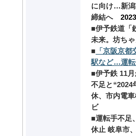
に向け…新潟
締結へ
2023
■伊予鉄道「
未来。坊ち
■
「京阪京都
駅など…運
■
伊予鉄 11
不足と“202
休、市内電
ビ
■
運転手不足
休止 岐阜市