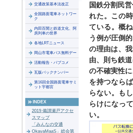
国鉄分割民営
交通政策基本法改正
全国路面電車ネットワー
れた。この時
ク
ている。概ね
内田百閒と鉄道文化、阿
房列車の世界
う例が圧倒
各地LRTニュース
の理由は、我
岡山市電車バス無料デー
由、則ち鉄道
活動報告・パブコメ
の不確実性に
瓦版バックナンバー
を持つならば
第16回全国路面電車サミ
ット宇都宮
らない。もし
INDEX
らけになっ
2019 備讃瀬戸アクセ
い。
スマップ
「みんなの交通
OkayaMaaS」総会第