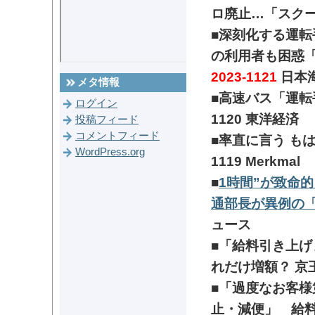
ロ廃止…「スク
■深刻化する運転
の利用者も困惑
2023-1121
日本
メタ情報
■高速バス「運
ログイン
1120
東洋経済
投稿フィード
コメントフィード
■率直に言う 
WordPress.org
1119
Merkmal
■
1時間”が致命
通部長が異例の
ュース
■「給料引き上げ
れだけ増額？ 
■「過度なお客
止・減便」 給