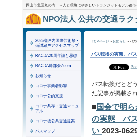
岡山市北区丸の内 ～人と環境にやさしいトランジットモデル都市
NPO法人 公共の交通ラクダ
2025瀬戸内国際芸術祭・
TOPページ
>
お知らせ
> バ
備讃瀬戸アクセスマップ
バス転換の実態、バス
RACDA20周年誌と思想
RACDA幹部会Zoom
Poc
お知らせ
バス転換だとどう
コロナ事業者影響
た記事が掲載さ
コロナ公的支援
■
国会で明ら
コロナ共存・交通マニュ
アル
の実態 バ
コロナ後公共交通提案
い
2023-06
バスマップ