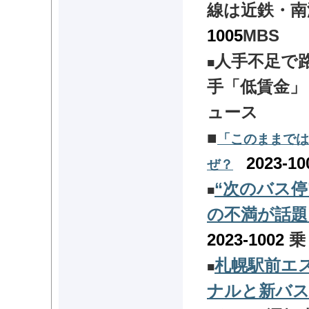
線は近鉄・
1005
MBS
人手不足で
■
手「低賃金
ュース
■
「このままでは
2023-10
ぜ？
“次のバス停
■
の不満が話題
2023-1002
乗
札幌駅前エ
■
ナルと新バ