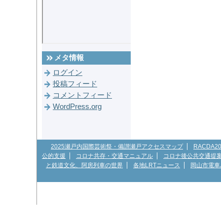
メタ情報
ログイン
投稿フィード
コメントフィード
WordPress.org
2025瀬戸内国際芸術祭・備讃瀬戸アクセスマップ
RACDA
公的支援
コロナ共存・交通マニュアル
コロナ後公共交通提
と鉄道文化、阿房列車の世界
各地LRTニュース
岡山市電車