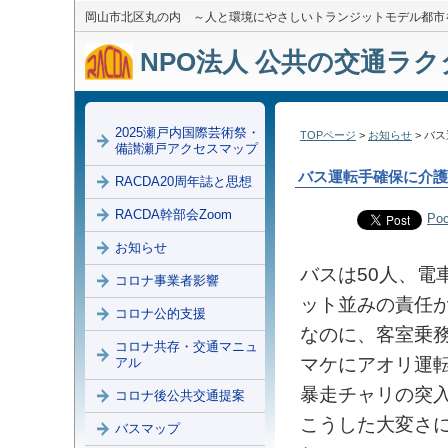
岡山市北区丸の内 ～人と環境にやさしいトランジットモデル都市
NPO法人 公共の交通ラクダ
2025瀬戸内国際芸術祭・
TOPページ
>
お知らせ
> バ
備讃瀬戸アクセスマップ
バス運転手確保に介護
RACDA20周年誌と思想
RACDA幹部会Zoom
Poc
お知らせ
バスは50人、電
コロナ事業者影響
ット並みの責任
コロナ公的支援
なのに、客室乗
コロナ共存・交通マニュ
マケにアオリ運
アル
暴走チャリの突
コロナ後公共交通提案
こうした大変さ
バスマップ