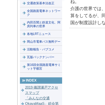
ね。
交通政策基本法改正
介護の世界では
全国路面電車ネットワー
ク
算をしてるが、
国が制度設計し
内田百閒と鉄道文化、阿
房列車の世界
各地LRTニュース
岡山市電車バス無料デー
活動報告・パブコメ
瓦版バックナンバー
第16回全国路面電車サミ
ット宇都宮
INDEX
2019 備讃瀬戸アクセ
スマップ
「みんなの交通
OkayaMaaS」総会第