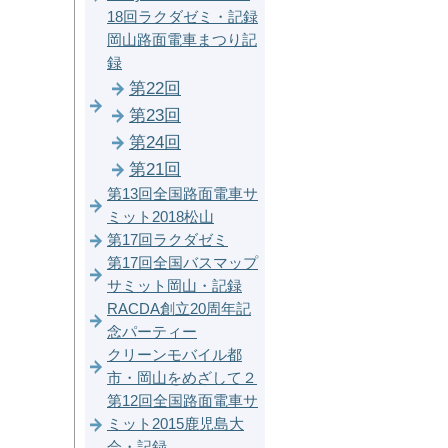
18回ラクダゼミ・記録
岡山路面電車まつり記
録
第22回
第23回
第24回
第21回
第13回全国路面電車サ
ミット2018松山
第17回ラクダゼミ
第17回全国バスマップ
サミット岡山・記録
RACDA創立20周年記
念パーティー
クリーンモバイル都
市・岡山をめざして２
第12回全国路面電車サ
ミット2015鹿児島大
会・記録