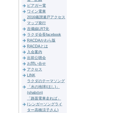
ビアガー電
ワイン電車
2016備讃瀬戸アクセス
マップ発行
吉備線LRT化
ラクダ会長facebook
RACDAかわら版
RACDAとは
入会案内
出前公聴会
お問い合せ
アクセス
LINK
ラクダのテーマソング
「水の地球(ほし)」
(shab◎n)
「路面電車走れば」
(シンガーソングライ
ター高橋涼子さん)