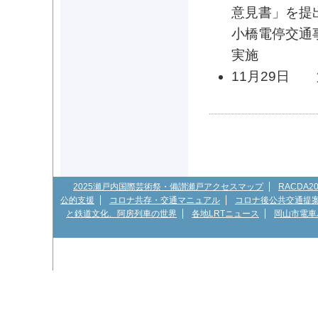
意見書」を提
小橋電停交通
実施
11月29日
2025瀬戸内国際芸術祭・備讃瀬戸アクセスマップ
RACDA
公的支援
コロナ共存・交通マニュアル
コロナ後公共交通提
と鉄道文化、阿房列車の世界
各地LRTニュース
岡山市電車