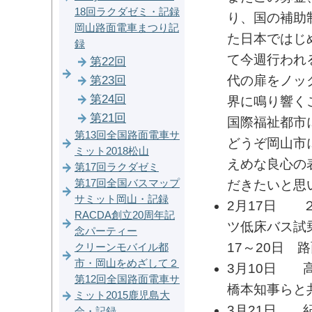
18回ラクダゼミ・記録
り、国の補助
岡山路面電車まつり記
た日本ではじ
録
て今週行われ
第22回
代の扉をノッ
第23回
第24回
界に鳴り響く
第21回
国際福祉都市
第13回全国路面電車サ
どうぞ岡山市
ミット2018松山
えめな良心の
第17回ラクダゼミ
第17回全国バスマップ
だきたいと思
サミット岡山・記録
2月17日 
RACDA創立20周年記
ツ低床バス試
念パーティー
17～20日
クリーンモバイル都
市・岡山をめざして２
3月10日 
第12回全国路面電車サ
橋本知事らと
ミット2015鹿児島大
3月21日 
会・記録