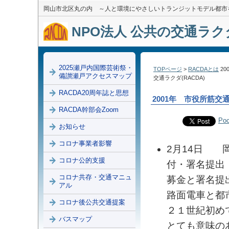
岡山市北区丸の内 ～人と環境にやさしいトランジットモデル都市
NPO法人 公共の交通ラクダ
2025瀬戸内国際芸術祭・
TOPページ
>
RACDAとは
20
備讃瀬戸アクセスマップ
交通ラクダ(RACDA)
RACDA20周年誌と思想
2001年 市役所筋
RACDA幹部会Zoom
Poc
お知らせ
コロナ事業者影響
2月14日 
コロナ公的支援
付・署名提出
コロナ共存・交通マニュ
募金と署名提
アル
路面電車と都
コロナ後公共交通提案
２１世紀初め
バスマップ
とても意味の