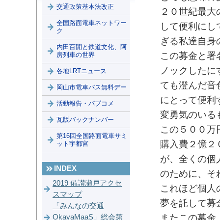
交通政策基本法改正
２０世紀最大
全国路面電車ネットワー
して便利にし
ク
ぎる私達自身
内田百閒と鉄道文化、阿
この募金と署
房列車の世界
ノックしたに
各地LRTニュース
ても澄んだ音
岡山市電車バス無料デー
にとって便利
活動報告・パブコメ
変勇気のいる
瓦版バックナンバー
この５００万
第16回全国路面電車サミ
購入費２億２
ット宇都宮
が、全くの個
INDEX
のために、そ
2019 備讃瀬戸アクセ
これほど個人
スマップ
夢を託して募
「みんなの交通
またこの募金
OkayaMaaS」総会第