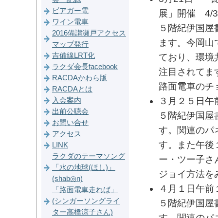
ビアガー電
展」開催 4/
ワイン電車
５階紀伊国屋
2016備讃瀬戸アクセス
ます。今岡山
マップ発行
吉備線LRT化
ており、環境
ラクダ会長facebook
注目されてま
RACDAかわら版
路面電車のチ
RACDAとは
３月２５日午
入会案内
出前公聴会
５階紀伊国屋
お問い合せ
す。関連のパ
アクセス
す。また午後
LINK
ラクダのテーマソング
ー・ツー子さ
「水の地球(ほし)」
ジョイ方法を
(shab◎n)
４月１日午前
「路面電車走れば」
(シンガーソングライ
５階紀伊国屋
ター高橋涼子さん)
す。関連のパ