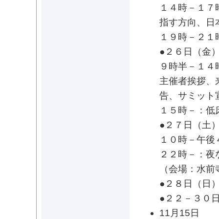
１４時－１７
指す方向、日
１９時－２１
●２６日（金
９時半－１４
主催者挨拶、
告、サミット
１５時－：低
●２７日（土
１０時－午後
２２時－：夜
（会場：水前
●２８日（日
●２２－３０
11月15日