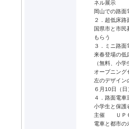
ネル展示
岡山での路面
２．超低床路
国県市と市民
もらう
３．ミニ路面
来春登場の低
（無料、小学
オープニング
左のデザイン
６月10日（
４．路面電
小学生と保護
主催 ＵＰＣ
電車と都市の